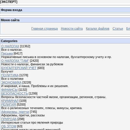
[
ЭКСПЕРТ
]
Форма входа
Меню сайта
Главная страница
Новости сайта
Каталог файлов
Статьи
Бл
Categories
О НАЛОГАХ
[11362]
Все о налогах.
Письма
[6417]
Нормативные письма в основном по налогам, бухгалтерскому учету и пр.
О НАЛОГАХ "ТАМ"
[2420]
Новости о налогах, финансах за рубежом
БУХГАЛТЕРСКИЙ УЧЕТ
[683]
Бухучет
ПОЛИТИКА
[1278]
Все о политике
ЭКОНОМИКА
[3228]
И мировая, и наша. Проблемы и их решения.
ФИНАНСЫ
[1132]
БЕЗОПАСНОСТЬ
[1299]
Вопросы безопасности частной жизни, организации, регионов, страны.
КРИМИНАЛ
[109]
РЕЛИГИЯ
[5200]
Все о религиозных течениях, плюсы, минусы, критика.
Афоризмы, притчи
[745]
Афоризмы, притчи, рассказы
ПРИРОДА
[298]
Интересные статьи про явления природы
ОБ ЭТОМ
[63]
Отношения между мужчиной женщиной