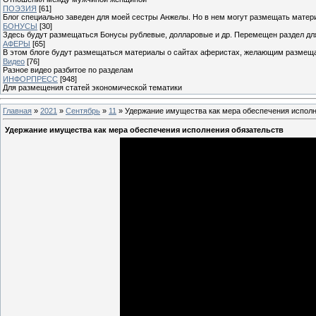
ПОЭЗИЯ
[61]
Блог специально заведен для моей сестры Анжелы. Но в нем могут размещать матери
БОНУСЫ
[30]
Здесь будут размещаться Бонусы рублевые, долларовые и др. Перемещен раздел дл
АФЕРЫ
[65]
В этом блоге будут размещаться материалы о сайтах аферистах, желающим размещат
Видео
[76]
Разное видео разбитое по разделам
ИНФОРПРЕСС
[948]
Для размещения статей экономической тематики
Главная
»
2021
»
Сентябрь
»
11
» Удержание имущества как мера обеспечения исполн
Удержание имущества как мера обеспечения исполнения обязательств