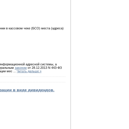
нии в кассовом чеке (БСО) места (адреса)
 информационной адресной системы, а
деральным
законом
от 28.12.2013 N 443-ФЗ
ации мес
...
Читать дальше »
зации в виде дивидендов.