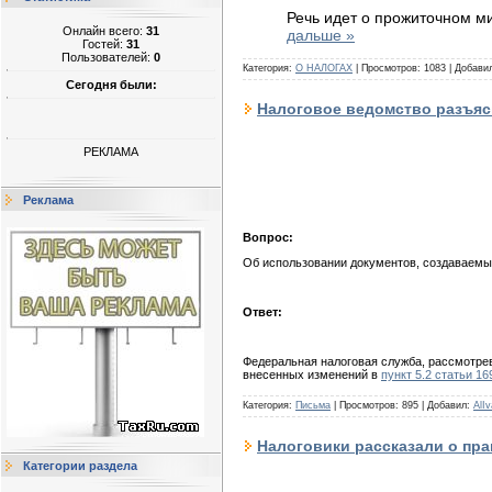
Речь идет о прожиточном м
Онлайн всего:
31
дальше »
Гостей:
31
Пользователей:
0
Категория:
О НАЛОГАХ
|
Просмотров:
1083
|
Добави
Сегодня были:
Налоговое ведомство разъясн
РЕКЛАМА
Реклама
Вопрос:
Об использовании документов, создаваемых
Ответ:
Федеральная налоговая служба, рассмотрев
внесенных изменений в
пункт 5.2 статьи 16
Категория:
Письма
|
Просмотров:
895
|
Добавил:
AlIv
Налоговики рассказали о пра
Категории раздела