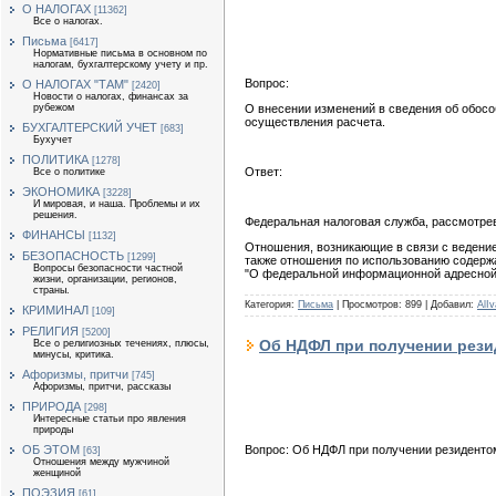
О НАЛОГАХ
[11362]
Все о налогах.
Письма
[6417]
Нормативные письма в основном по
налогам, бухгалтерскому учету и пр.
Вопрос:
О НАЛОГАХ "ТАМ"
[2420]
Новости о налогах, финансах за
О внесении изменений в сведения об обосо
рубежом
осуществления расчета.
БУХГАЛТЕРСКИЙ УЧЕТ
[683]
Бухучет
ПОЛИТИКА
[1278]
Ответ:
Все о политике
ЭКОНОМИКА
[3228]
И мировая, и наша. Проблемы и их
решения.
Федеральная налоговая служба, рассмотре
ФИНАНСЫ
[1132]
Отношения, возникающие в связи с ведени
БЕЗОПАСНОСТЬ
[1299]
также отношения по использованию содерж
Вопросы безопасности частной
"О федеральной информационной адресной 
жизни, организации, регионов,
страны.
Категория:
Письма
|
Просмотров:
899
|
Добавил:
AlIv
КРИМИНАЛ
[109]
РЕЛИГИЯ
[5200]
Об НДФЛ при получении рези
Все о религиозных течениях, плюсы,
минусы, критика.
Афоризмы, притчи
[745]
Афоризмы, притчи, рассказы
ПРИРОДА
[298]
Интересные статьи про явления
природы
ОБ ЭТОМ
Вопрос: Об НДФЛ при получении резидентом
[63]
Отношения между мужчиной
женщиной
ПОЭЗИЯ
[61]