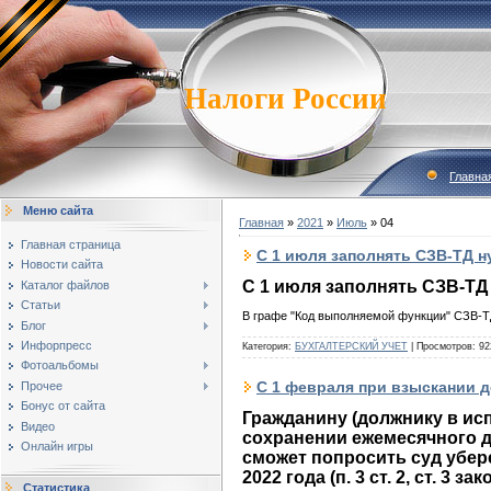
Налоги России
Главна
Меню сайта
Главная
»
2021
»
Июль
»
04
Главная страница
С 1 июля заполнять СЗВ-ТД н
Новости сайта
С 1 июля заполнять СЗВ-ТД
Каталог файлов
Статьи
В графе "Код выполняемой функции" СЗВ-
Блог
Инфорпресс
Категория:
БУХГАЛТЕРСКИЙ УЧЕТ
|
Просмотров:
92
Фотоальбомы
С 1 февраля при взыскании д
Прочее
Бонус от сайта
Гражданину (должнику в ис
Видео
сохранении ежемесячного 
Онлайн игры
сможет попросить суд убер
2022 года (п. 3 ст. 2, ст. 3 зак
Статистика