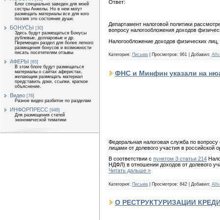
Ответ:
Блог специально заведен для моей
сестры Анжелы. Но в нем могут
размещать материалы все для кого
поэзия это состояние души.
Департамент налоговой политики рассмотре
БОНУСЫ
[30]
вопросу налогообложения доходов физичес
Здесь будут размещаться Бонусы
рублевые, долларовые и др.
Налогообложение доходов физических лиц,
Перемещен раздел для более легкого
размещения бонусов и возможности
писать посетителям отзывы
Категория:
Письма
|
Просмотров:
961
|
Добавил:
AlIv
АФЕРЫ
[65]
В этом блоге будут размещаться
ФНС и Минфин указали на ню
материалы о сайтах аферистах,
желающим размещать материал
представить доки, ссылки, краткое
объяснение.
Видео
[76]
Разное видео разбитое по разделам
ИНФОРПРЕСС
[948]
Для размещения статей
экономической тематики
Федеральная налоговая служба по вопросу 
лицами от долевого участия в российской 
В соответствии с
пунктом 3 статьи 214
Нало
НДФЛ) в отношении доходов от долевого уч
Читать дальше »
Категория:
Письма
|
Просмотров:
842
|
Добавил:
AlIv
О РЕСТРУКТУРИЗАЦИИ КРЕД