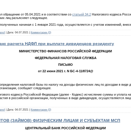
л обращение от 05.04.2021 и в соответствии со
статьей 34.2
Налогового кодекса Росси
ких лиц разъясняет следующее.
 полученных начиная с 1 января 2021 года, осуществляется с учетом изменений, вн
anof
|
Дата:
04.07.2021
|
Комментарии (0)
анс расчета НДФЛ при выплате дивидендов резиденту
МИНИСТЕРСТВО ФИНАНСОВ РОССИЙСКОЙ ФЕДЕРАЦИИ
ФЕДЕРАЛЬНАЯ НАЛОГОВАЯ СЛУЖБА
ПИСЬМО
от 22 июня 2021 г. N БС-4-11/8724@
определения налоговой базы по налогу на доходы физических лиц по доходам в виде
организации, сообщает следующее.
гового кодекса Российской Федерации (далее - Кодекс) исчисление суммы и уплата на
астия в российской организации, полученных в виде дивидендов, осуществляются ли
anof
|
Дата:
04.07.2021
|
Комментарии (0)
ИТОВ (ЗАЙМОВ) ФИЗИЧЕСКИМ ЛИЦАМ И СУБЪЕКТАМ МСП
ЦЕНТРАЛЬНЫЙ БАНК РОССИЙСКОЙ ФЕДЕРАЦИИ