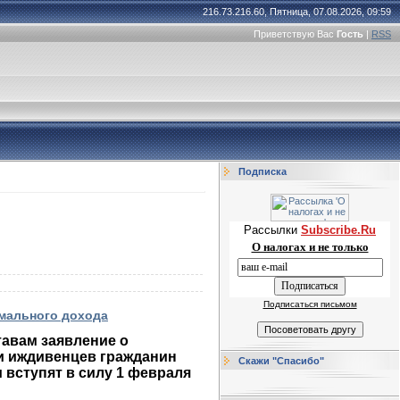
216.73.216.60, Пятница, 07.08.2026, 09:59
Приветствую Вас
Гость
|
RSS
Подписка
Рассылки
Subscribe.Ru
О налогах и не только
Подписаться письмом
имального дохода
тавам заявление о
и иждивенцев гражданин
Скажи "Спасибо"
 вступят в силу 1 февраля