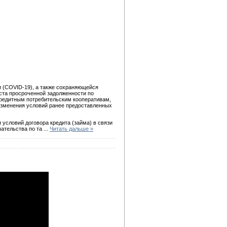
 (COVID-19), а также сохраняющейся
ста просроченной задолженности по
кредитным потребительским кооперативам,
изменения условий ранее предоставленных
 условий договора кредита (займа) в связи
зательства по та
...
Читать дальше »