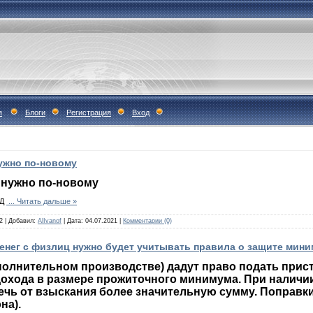
я
Блоги
Регистрация
Вход
ужно по-новому
 нужно по-новому
ТД
...
Читать дальше »
2
|
Добавил:
AlIvanof
|
Дата:
04.07.2021
|
Комментарии (0)
енег с физлиц нужно будет учитывать правила о защите мин
полнительном производстве) дадут право подать прис
дохода в размере прожиточного минимума. При наличи
ечь от взыскания более значительную сумму. Поправки
она).