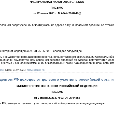
ФЕДЕРАЛЬНАЯ НАЛОГОВАЯ СЛУЖБА
ПИСЬМО
от 22 июня 2021 г. N АБ-4-20/8749@
бленном подразделении в части указания адреса в муниципальном делении; об отраже
в интернет-обращение АО от 25.05.2021, сообщает следующее.
ем Государственного адресного реестра, осуществлением эксплуатации Федеральной
ащихся в Государственном адресном реестре сведений об адресах регулируются Фе
системе и о внесении изменений в Федеральный закон "Об общих принципах организ
anof
|
Дата:
04.07.2021
|
Комментарии (0)
дентом РФ доходов от долевого участия в российской органи
МИНИСТЕРСТВО ФИНАНСОВ РОССИЙСКОЙ ФЕДЕРАЦИИ
ПИСЬМО
от 7 июня 2021 г. N 03-04-05/44556
 РФ доходов от долевого участия в российской организации в виде дивидендов.