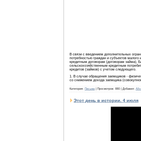
В связи с введением дополнительных огра
потребностью граждан и субъектов малого 
кредитным договорам (договорам займа), 
сельскохозяйственным кредитным потребит
кредитов (займов) с учетом следующего.
1. В случае обращения заемщиков - физичес
со снижением дохода заемщика (совокупног
Категория:
Письма
|
Просмотров:
880
|
Добавил:
AlIv
Этот день в истории. 4 июля