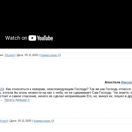
ил:
AlIvanof
|
Дата:
05.11.2020
|
Комментарии (0)
Апостола
Иаков
-56
). Как относиться к неверам, неисповедующим Господа? Так же как Господь отнесся
 хотела бы огонь низвести на них с неба, но ее сдерживает Сам Господь: "не знаете, ка
стоит и самое спасение, ничего не сделал непринявшим Его, но, минуя их, пошел в др
т
...
Читать дальше »
lIvanof
|
Дата:
05.11.2020
|
Комментарии (0)