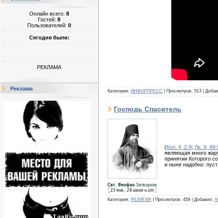
Онлайн всего:
8
Гостей:
8
Пользователей:
0
Сегодня были:
РЕКЛАМА
Реклама
Категория:
ИНФОРПРЕСС
|
Просмотров:
513
|
Добав
Господь Спаситель
(
Кол. 4, 2-9
;
Лк. 9, 49
являющая много жару,
принятии Которого со
и ныне надобно: пус
Категория:
РЕЛИГИЯ
|
Просмотров:
459
|
Добавил:
A