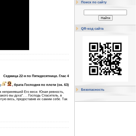
Поиск по сайту
QR-код сайта
Седмица 22-я по Пятидесятнице. Глас 4
а
, брата Господня по плоти (ок. 63)
Безопасность
 к непринявшей Его веси. Юная ревность,
кого вы духа". . . Господь Спаситель, в
угую весь, предоставив их самим себе. Так