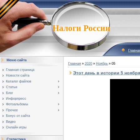
Налоги России
Главна
Меню сайта
Главная
»
2020
»
Ноябрь
»
05
Главная страница
Этот день в истории 5 ноябр
Новости сайта
Каталог файлов
Статьи
Блог
Инфорпресс
Фотоальбомы
Прочее
Бонус от сайта
Видео
Онлайн игры
Статистика