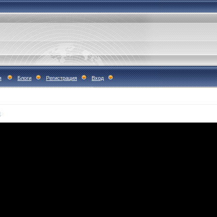
я
Блоги
Регистрация
Вход
я