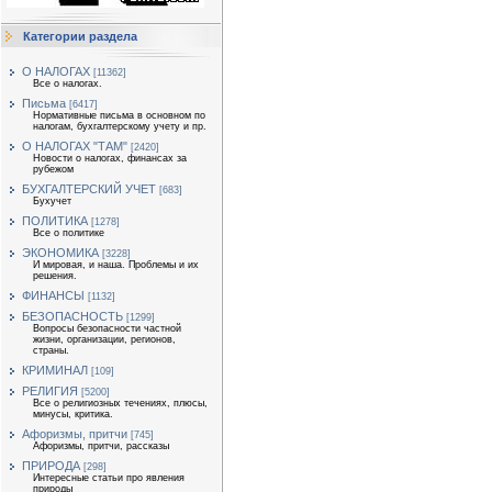
Категории раздела
О НАЛОГАХ
[11362]
Все о налогах.
Письма
[6417]
Нормативные письма в основном по
налогам, бухгалтерскому учету и пр.
О НАЛОГАХ "ТАМ"
[2420]
Новости о налогах, финансах за
рубежом
БУХГАЛТЕРСКИЙ УЧЕТ
[683]
Бухучет
ПОЛИТИКА
[1278]
Все о политике
ЭКОНОМИКА
[3228]
И мировая, и наша. Проблемы и их
решения.
ФИНАНСЫ
[1132]
БЕЗОПАСНОСТЬ
[1299]
Вопросы безопасности частной
жизни, организации, регионов,
страны.
КРИМИНАЛ
[109]
РЕЛИГИЯ
[5200]
Все о религиозных течениях, плюсы,
минусы, критика.
Афоризмы, притчи
[745]
Афоризмы, притчи, рассказы
ПРИРОДА
[298]
Интересные статьи про явления
природы