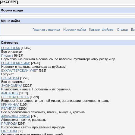
[
ЭКСПЕРТ
]
Форма входа
Меню сайта
Главная страница
Новости сайта
Каталог файлов
Статьи
Бл
Categories
О НАЛОГАХ
[11362]
Все о налогах.
Письма
[6417]
Нормативные письма в основном по налогам, бухгалтерскому учету и пр.
О НАЛОГАХ "ТАМ"
[2420]
Новости о налогах, финансах за рубежом
БУХГАЛТЕРСКИЙ УЧЕТ
[683]
Бухучет
ПОЛИТИКА
[1278]
Все о политике
ЭКОНОМИКА
[3228]
И мировая, и наша. Проблемы и их решения.
ФИНАНСЫ
[1132]
БЕЗОПАСНОСТЬ
[1299]
Вопросы безопасности частной жизни, организации, регионов, страны.
КРИМИНАЛ
[109]
РЕЛИГИЯ
[5200]
Все о религиозных течениях, плюсы, минусы, критика.
Афоризмы, притчи
[745]
Афоризмы, притчи, рассказы
ПРИРОДА
[298]
Интересные статьи про явления природы
ОБ ЭТОМ
[63]
Отношения между мужчиной женщиной