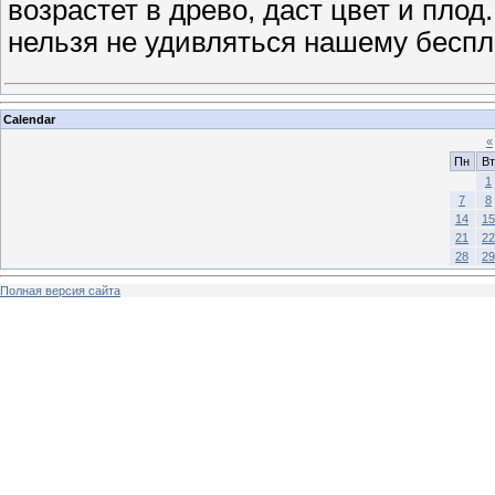
возрастет в древо, даст цвет и плод.
нельзя не удивляться нашему беспл
Calendar
«
Пн
Вт
1
7
8
14
15
21
22
28
29
Полная версия сайта