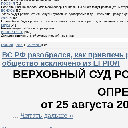
ПОЭЗИЯ
[61]
Блог специально заведен для моей сестры Анжелы. Но в нем могут размещать матери
БОНУСЫ
[30]
Здесь будут размещаться Бонусы рублевые, долларовые и др. Перемещен раздел дл
АФЕРЫ
[65]
В этом блоге будут размещаться материалы о сайтах аферистах, желающим размещат
Видео
[76]
Разное видео разбитое по разделам
ИНФОРПРЕСС
[948]
Для размещения статей экономической тематики
Главная
»
2020
»
Сентябрь
»
04
ВС РФ разобрался, как привлечь 
общество исключено из ЕГРЮЛ
ВЕРХОВНЫЙ СУД Р
ОПР
от 25 августа 2
...
Читать дальше »