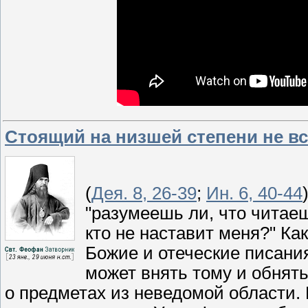
Стоящий на низшей степени не вс
(
Дея. 8, 26-39
;
Ин. 6, 40-44
"разумеешь ли, что читаеш
кто не наставит меня?" К
Божие и отеческие писания
может внять тому и обнять
о предметах из неведомой области. 