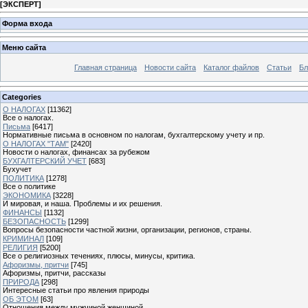
[
ЭКСПЕРТ
]
Форма входа
Меню сайта
Главная страница
Новости сайта
Каталог файлов
Статьи
Бл
Categories
О НАЛОГАХ
[11362]
Все о налогах.
Письма
[6417]
Нормативные письма в основном по налогам, бухгалтерскому учету и пр.
О НАЛОГАХ "ТАМ"
[2420]
Новости о налогах, финансах за рубежом
БУХГАЛТЕРСКИЙ УЧЕТ
[683]
Бухучет
ПОЛИТИКА
[1278]
Все о политике
ЭКОНОМИКА
[3228]
И мировая, и наша. Проблемы и их решения.
ФИНАНСЫ
[1132]
БЕЗОПАСНОСТЬ
[1299]
Вопросы безопасности частной жизни, организации, регионов, страны.
КРИМИНАЛ
[109]
РЕЛИГИЯ
[5200]
Все о религиозных течениях, плюсы, минусы, критика.
Афоризмы, притчи
[745]
Афоризмы, притчи, рассказы
ПРИРОДА
[298]
Интересные статьи про явления природы
ОБ ЭТОМ
[63]
Отношения между мужчиной женщиной