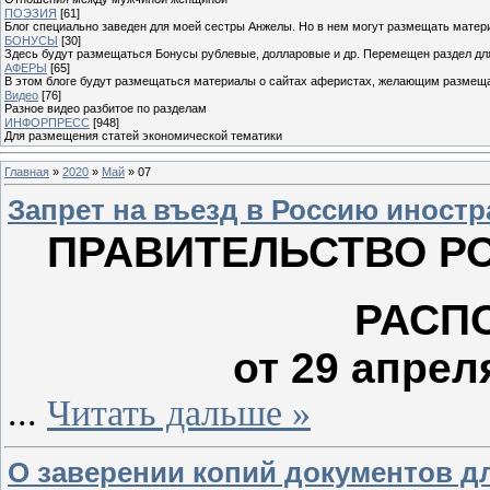
ПОЭЗИЯ
[61]
Блог специально заведен для моей сестры Анжелы. Но в нем могут размещать матери
БОНУСЫ
[30]
Здесь будут размещаться Бонусы рублевые, долларовые и др. Перемещен раздел дл
АФЕРЫ
[65]
В этом блоге будут размещаться материалы о сайтах аферистах, желающим размещат
Видео
[76]
Разное видео разбитое по разделам
ИНФОРПРЕСС
[948]
Для размещения статей экономической тематики
Главная
»
2020
»
Май
»
07
Запрет на въезд в Россию иност
ПРАВИТЕЛЬСТВО Р
РАСП
от 29 апреля
...
Читать дальше »
О заверении копий документов д