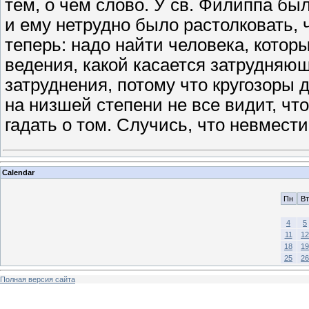
тем, о чем слово. У св. Филиппа был
и ему нетрудно было растолковать, 
теперь: надо найти человека, котор
ведения, какой касается затрудняющ
затруднения, потому что кругозоры
на низшей степени не все видит, чт
гадать о том. Случись, что невмест
Calendar
Пн
Вт
4
5
11
12
18
19
25
26
Полная версия сайта