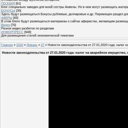
ПОЭЗИЯ
[61]
Блог специально заведен для моей сестры Анжелы. Но в нем могут размещать матери
БОНУСЫ
[30]
Здесь будут размещаться Бонусы рублевые, долларовые и др. Перемещен раздел дл
АФЕРЫ
[65]
В этом блоге будут размещаться материалы о сайтах аферистах, желающим размещат
Видео
[76]
Разное видео разбитое по разделам
ИНФОРПРЕСС
[948]
Для размещения статей экономической тематики
Главная
»
2020
»
Январь
»
27
» Новости законодательства от 27.01.2020 года: налог
Новости законодательства от 27.01.2020 года: налог на аварийное имущество