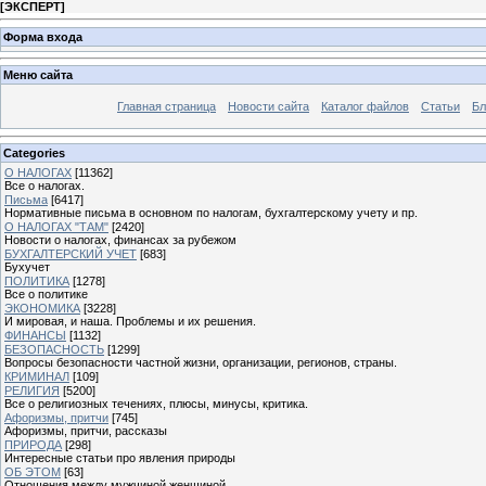
[
ЭКСПЕРТ
]
Форма входа
Меню сайта
Главная страница
Новости сайта
Каталог файлов
Статьи
Бл
Categories
О НАЛОГАХ
[11362]
Все о налогах.
Письма
[6417]
Нормативные письма в основном по налогам, бухгалтерскому учету и пр.
О НАЛОГАХ "ТАМ"
[2420]
Новости о налогах, финансах за рубежом
БУХГАЛТЕРСКИЙ УЧЕТ
[683]
Бухучет
ПОЛИТИКА
[1278]
Все о политике
ЭКОНОМИКА
[3228]
И мировая, и наша. Проблемы и их решения.
ФИНАНСЫ
[1132]
БЕЗОПАСНОСТЬ
[1299]
Вопросы безопасности частной жизни, организации, регионов, страны.
КРИМИНАЛ
[109]
РЕЛИГИЯ
[5200]
Все о религиозных течениях, плюсы, минусы, критика.
Афоризмы, притчи
[745]
Афоризмы, притчи, рассказы
ПРИРОДА
[298]
Интересные статьи про явления природы
ОБ ЭТОМ
[63]
Отношения между мужчиной женщиной