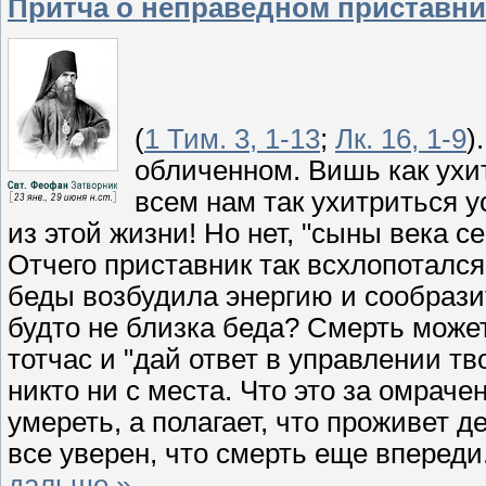
Притча о неправедном приставн
(
1 Тим. 3, 1-13
;
Лк. 16, 1-9
)
обличенном. Вишь как ухи
всем нам так ухитриться у
из этой жизни! Но нет, "сыны века с
Отчего приставник так всхлопотался
беды возбудила энергию и сообразит
будто не близка беда? Смерть может
тотчас и "дай ответ в управлении тво
никто ни с места. Что это за омраче
умереть, а полагает, что проживет де
все уверен, что смерть еще впереди
дальше »