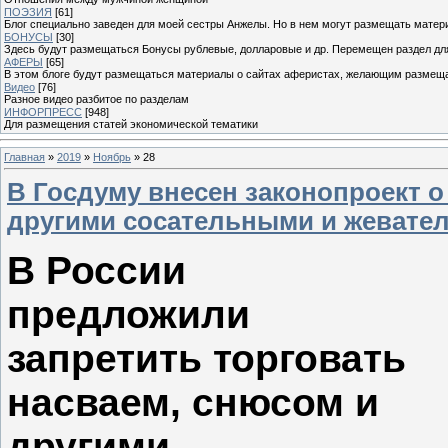
ПОЭЗИЯ
[61]
Блог специально заведен для моей сестры Анжелы. Но в нем могут размещать матери
БОНУСЫ
[30]
Здесь будут размещаться Бонусы рублевые, долларовые и др. Перемещен раздел дл
АФЕРЫ
[65]
В этом блоге будут размещаться материалы о сайтах аферистах, желающим размещат
Видео
[76]
Разное видео разбитое по разделам
ИНФОРПРЕСС
[948]
Для размещения статей экономической тематики
Главная
»
2019
»
Ноябрь
»
28
В Госдуму внесен законопроект о
другими сосательными и жевате
В России
предложили
запретить торговать
насваем, снюсом и
другими