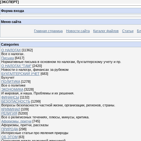
[
ЭКСПЕРТ
]
Форма входа
Меню сайта
Главная страница
Новости сайта
Каталог файлов
Статьи
Бл
Categories
О НАЛОГАХ
[11362]
Все о налогах.
Письма
[6417]
Нормативные письма в основном по налогам, бухгалтерскому учету и пр.
О НАЛОГАХ "ТАМ"
[2420]
Новости о налогах, финансах за рубежом
БУХГАЛТЕРСКИЙ УЧЕТ
[683]
Бухучет
ПОЛИТИКА
[1278]
Все о политике
ЭКОНОМИКА
[3228]
И мировая, и наша. Проблемы и их решения.
ФИНАНСЫ
[1132]
БЕЗОПАСНОСТЬ
[1299]
Вопросы безопасности частной жизни, организации, регионов, страны.
КРИМИНАЛ
[109]
РЕЛИГИЯ
[5200]
Все о религиозных течениях, плюсы, минусы, критика.
Афоризмы, притчи
[745]
Афоризмы, притчи, рассказы
ПРИРОДА
[298]
Интересные статьи про явления природы
ОБ ЭТОМ
[63]
Отношения между мужчиной женщиной