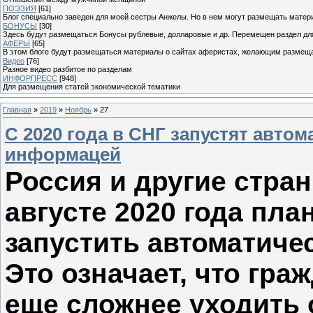
ПОЭЗИЯ
[61]
Блог специально заведен для моей сестры Анжелы. Но в нем могут размещать матери
БОНУСЫ
[30]
Здесь будут размещаться Бонусы рублевые, долларовые и др. Перемещен раздел дл
АФЕРЫ
[65]
В этом блоге будут размещаться материалы о сайтах аферистах, желающим размещат
Видео
[76]
Разное видео разбитое по разделам
ИНФОРПРЕСС
[948]
Для размещения статей экономической тематики
Главная
»
2019
»
Ноябрь
»
27
С 2020 года в СНГ запустят авто
информацей
Россия и другие стра
августе 2020 года пл
запустить автоматиче
Это означает, что гра
еще сложнее уходить 