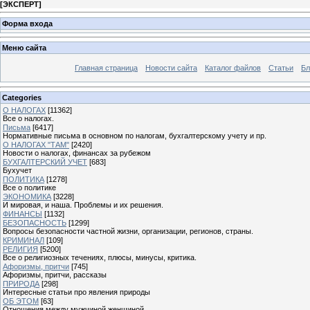
[
ЭКСПЕРТ
]
Форма входа
Меню сайта
Главная страница
Новости сайта
Каталог файлов
Статьи
Бл
Categories
О НАЛОГАХ
[11362]
Все о налогах.
Письма
[6417]
Нормативные письма в основном по налогам, бухгалтерскому учету и пр.
О НАЛОГАХ "ТАМ"
[2420]
Новости о налогах, финансах за рубежом
БУХГАЛТЕРСКИЙ УЧЕТ
[683]
Бухучет
ПОЛИТИКА
[1278]
Все о политике
ЭКОНОМИКА
[3228]
И мировая, и наша. Проблемы и их решения.
ФИНАНСЫ
[1132]
БЕЗОПАСНОСТЬ
[1299]
Вопросы безопасности частной жизни, организации, регионов, страны.
КРИМИНАЛ
[109]
РЕЛИГИЯ
[5200]
Все о религиозных течениях, плюсы, минусы, критика.
Афоризмы, притчи
[745]
Афоризмы, притчи, рассказы
ПРИРОДА
[298]
Интересные статьи про явления природы
ОБ ЭТОМ
[63]
Отношения между мужчиной женщиной