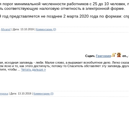
я порог минимальной численности работников с 25 до 10 человек, 
ть соответствующую налоговую отчетность в электронной форме.
9 год представляется не позднее 2 марта 2020 года по формам: с
AlIvanof
|
Дата:
13.10.2019
|
Комментарии (0)
Сщмч.
Григория
еп.,
ная, исходная заповедь - люби. Малое слово, а выражает всеобъятное дело. Легко сказа
м ясно и то, как этого достигнуть; потому-то Спаситель обставляет эту заповедь дру
отите, чтобы
...
Читать дальше »
imposa
|
Дата:
13.10.2019
|
Комментарии (0)