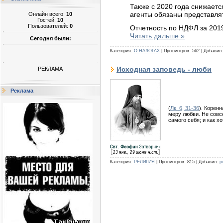
Также с 2020 года снижаетс
агенты обязаны представля
Онлайн всего:
10
Гостей:
10
Пользователей:
0
Отчетность по НДФЛ за 201
Читать дальше »
Сегодня были:
Категория:
О НАЛОГАХ
|
Просмотров:
562
|
Добавил:
Исходная заповедь - люби
РЕКЛАМА
Реклама
(
Лк. 6, 31-36
). Корен
меру любви. Не совсе
самого себя; и как х
Категория:
РЕЛИГИЯ
|
Просмотров:
815
|
Добавил:
p