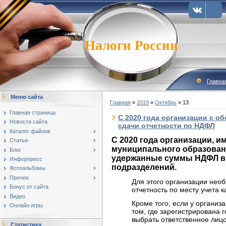
Налоги России
Главна
Меню сайта
Главная
»
2019
»
Октябрь
»
13
Главная страница
С 2020 года организации с о
Новости сайта
сдачи отчетности по НДФЛ
Каталог файлов
С 2020 года организации, 
Статьи
муниципального образовани
Блог
удержанные суммы НДФЛ в б
Инфорпресс
подразделений.
Фотоальбомы
Прочее
Для этого организации нео
Бонус от сайта
отчетность по месту учета 
Видео
Кроме того, если у органи
Онлайн игры
том, где зарегистрирована 
выбрать ответственное лицо
Статистика