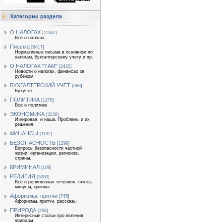
Категории раздела
О НАЛОГАХ
[11362]
Все о налогах.
Письма
[6417]
Нормативные письма в основном по
налогам, бухгалтерскому учету и пр.
О НАЛОГАХ "ТАМ"
[2420]
Новости о налогах, финансах за
рубежом
БУХГАЛТЕРСКИЙ УЧЕТ
[683]
Бухучет
ПОЛИТИКА
[1278]
Все о политике
ЭКОНОМИКА
[3228]
И мировая, и наша. Проблемы и их
решения.
ФИНАНСЫ
[1132]
БЕЗОПАСНОСТЬ
[1299]
Вопросы безопасности частной
жизни, организации, регионов,
страны.
КРИМИНАЛ
[109]
РЕЛИГИЯ
[5200]
Все о религиозных течениях, плюсы,
минусы, критика.
Афоризмы, притчи
[745]
Афоризмы, притчи, рассказы
ПРИРОДА
[298]
Интересные статьи про явления
природы