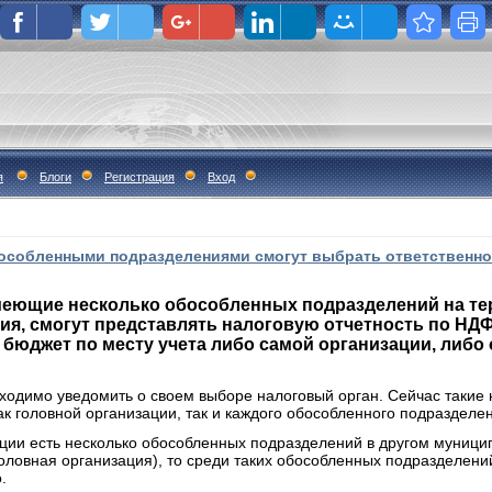
я
Блоги
Регистрация
Вход
бособленными подразделениями смогут выбрать ответственно
имеющие несколько обособленных подразделений на те
я, смогут представлять налоговую отчетность по НДФ
юджет по месту учета либо самой организации, либо 
бходимо уведомить о своем выборе налоговый орган. Сейчас такие
как головной организации, так и каждого обособленного подразделе
зации есть несколько обособленных подразделений в другом муници
головная организация), то среди таких обособленных подразделен
.