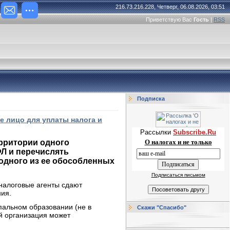
216.73.216.228, Четверг, 06.08.2026, 03:51
Приветствую Вас
Гость
|
RSS
Подписка
е лицо для уплаты налога и
Рассылки
Subscribe.Ru
О налогах и не только
рритории одного
Л и перечислять
одного из ее обособленных
Подписаться письмом
 налоговые агенты сдают
ния.
пальном образовании (не в
Скажи "Спасибо"
ий организация может