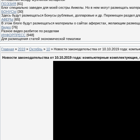
ПОЭЗИЯ
[61]
Блог специально заведен для моей сестры Анжелы. Но в нем могут размещать матери
БОНУСЫ
[30]
Здесь будут размещаться Бонусы рублевые, долларовые и др. Перемещен раздел дл
АФЕРЫ
[65]
В этом блоге будут размещаться материалы о сайтах аферистах, желающим размещат
Видео
[76]
Разное видео разбитое по разделам
ИНФОРПРЕСС
[948]
Для размещения статей экономической тематики
Главная
»
2019
»
Октябрь
»
10
» Новости законодательства от 10.10.2019 года: комп
Новости законодательства от 10.10.2019 года: компьютерные комплектующие, 