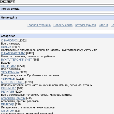
[
ЭКСПЕРТ
]
Форма входа
Меню сайта
Главная страница
Новости сайта
Каталог файлов
Статьи
Бл
Categories
О НАЛОГАХ
[11362]
Все о налогах.
Письма
[6417]
Нормативные письма в основном по налогам, бухгалтерскому учету и пр.
О НАЛОГАХ "ТАМ"
[2420]
Новости о налогах, финансах за рубежом
БУХГАЛТЕРСКИЙ УЧЕТ
[683]
Бухучет
ПОЛИТИКА
[1278]
Все о политике
ЭКОНОМИКА
[3228]
И мировая, и наша. Проблемы и их решения.
ФИНАНСЫ
[1132]
БЕЗОПАСНОСТЬ
[1299]
Вопросы безопасности частной жизни, организации, регионов, страны.
КРИМИНАЛ
[109]
РЕЛИГИЯ
[5200]
Все о религиозных течениях, плюсы, минусы, критика.
Афоризмы, притчи
[745]
Афоризмы, притчи, рассказы
ПРИРОДА
[298]
Интересные статьи про явления природы
ОБ ЭТОМ
[63]
Отношения между мужчиной женщиной