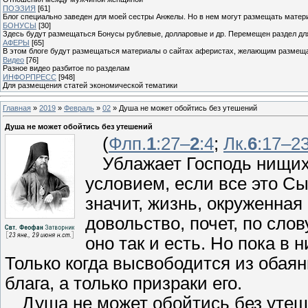
ПОЭЗИЯ
[61]
Блог специально заведен для моей сестры Анжелы. Но в нем могут размещать матери
БОНУСЫ
[30]
Здесь будут размещаться Бонусы рублевые, долларовые и др. Перемещен раздел дл
АФЕРЫ
[65]
В этом блоге будут размещаться материалы о сайтах аферистах, желающим размещат
Видео
[76]
Разное видео разбитое по разделам
ИНФОРПРЕСС
[948]
Для размещения статей экономической тематики
Главная
»
2019
»
Февраль
»
02
» Душа не может обойтись без утешений
Душа не может обойтись без утешений
(
Флп.
1
:27–
2
:4
;
Лк.
6
:17–2
Ублажает Господь нищих
условием, если все это Сы
значит, жизнь, окруженная
довольство, почет, по слов
оно так и есть. Но пока в н
Только когда высвободится из обаян
блага, а только призраки его.
Душа не может обойтись без утеше