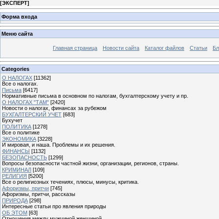
[
ЭКСПЕРТ
]
Форма входа
Меню сайта
Главная страница
Новости сайта
Каталог файлов
Статьи
Бл
Categories
О НАЛОГАХ
[11362]
Все о налогах.
Письма
[6417]
Нормативные письма в основном по налогам, бухгалтерскому учету и пр.
О НАЛОГАХ "ТАМ"
[2420]
Новости о налогах, финансах за рубежом
БУХГАЛТЕРСКИЙ УЧЕТ
[683]
Бухучет
ПОЛИТИКА
[1278]
Все о политике
ЭКОНОМИКА
[3228]
И мировая, и наша. Проблемы и их решения.
ФИНАНСЫ
[1132]
БЕЗОПАСНОСТЬ
[1299]
Вопросы безопасности частной жизни, организации, регионов, страны.
КРИМИНАЛ
[109]
РЕЛИГИЯ
[5200]
Все о религиозных течениях, плюсы, минусы, критика.
Афоризмы, притчи
[745]
Афоризмы, притчи, рассказы
ПРИРОДА
[298]
Интересные статьи про явления природы
ОБ ЭТОМ
[63]
Отношения между мужчиной женщиной