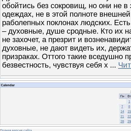
обойтись без сокровищ, но они не в
одеждах, не в этой полноте внешней;
раболепных поклонах людских. Есть 
– духовные, душе сродные. Кто их на
не захочет, а презрит и возненавиди
духовные, не дают видеть их, держа
призраках. Оттого такие вседушно п
безвестность, чувствуя себя х
...
Чит
Calendar
Пн
Вт
1
7
8
14
15
21
22
28
29
Полная версия сайта