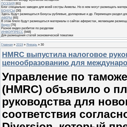
ПОЭЗИЯ
[61]
Блог специально заведен для моей сестры Анжелы. Но в нем могут размещать матери
БОНУСЫ
[30]
Здесь будут размещаться Бонусы рублевые, долларовые и др. Перемещен раздел дл
АФЕРЫ
[65]
В этом блоге будут размещаться материалы о сайтах аферистах, желающим размещат
Видео
[76]
Разное видео разбитое по разделам
ИНФОРПРЕСС
[948]
Для размещения статей экономической тематики
Главная
»
2019
»
Январь
»
30
HMRC выпустила налоговое руко
ценообразованию для междунар
Управление по тамож
(HMRC) объявило о пл
руководства для ново
соответствия согласно
Diversion, который п