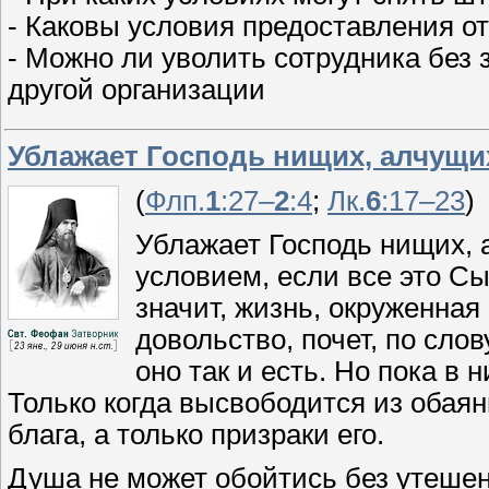
- Каковы условия предоставления о
- Можно ли уволить сотрудника без
другой организации
Ублажает Господь нищих, алчущи
(
Флп.
1
:27–
2
:4
;
Лк.
6
:17–23
)
Ублажает Господь нищих, 
условием, если все это Сы
значит, жизнь, окруженная
довольство, почет, по слов
оно так и есть. Но пока в н
Только когда высвободится из обаян
блага, а только призраки его.
Душа не может обойтись без утешени