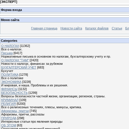
[
ЭКСПЕРТ
]
Форма входа
Меню сайта
Главная страница
Новости сайта
Каталог файлов
Статьи
Бл
Categories
О НАЛОГАХ
[11362]
Все о налогах.
Письма
[6417]
Нормативные письма в основном по налогам, бухгалтерскому учету и пр.
О НАЛОГАХ "ТАМ"
[2420]
Новости о налогах, финансах за рубежом
БУХГАЛТЕРСКИЙ УЧЕТ
[683]
Бухучет
ПОЛИТИКА
[1278]
Все о политике
ЭКОНОМИКА
[3228]
И мировая, и наша. Проблемы и их решения.
ФИНАНСЫ
[1132]
БЕЗОПАСНОСТЬ
[1299]
Вопросы безопасности частной жизни, организации, регионов, страны.
КРИМИНАЛ
[109]
РЕЛИГИЯ
[5200]
Все о религиозных течениях, плюсы, минусы, критика.
Афоризмы, притчи
[745]
Афоризмы, притчи, рассказы
ПРИРОДА
[298]
Интересные статьи про явления природы
ОБ ЭТОМ
[63]
Отношения между мужчиной женщиной