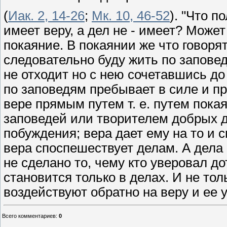
(
Иак. 2, 14-26
;
Мк. 10, 46-52
). "Что п
имеет веру, а дел не - имеет? Может 
покаяние. В покаянии же что говорят
следовательно буду жить по запове
не отходит но с нею сочетавшись до
по заповедям пребывает в силе и п
вере прямым путем т. е. путем пок
заповедей или творителем добрых д
побуждения; вера дает ему на то и 
вера споспешествует делам. А дела
не сделано то, чему кто уверовал до
становится только в делах. И не тол
воздействуют обратно на веру и ее 
Всего комментариев
:
0