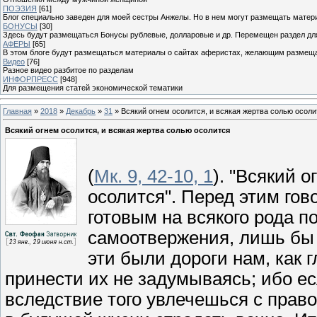
ПОЭЗИЯ
[61]
Блог специально заведен для моей сестры Анжелы. Но в нем могут размещать матери
БОНУСЫ
[30]
Здесь будут размещаться Бонусы рублевые, долларовые и др. Перемещен раздел дл
АФЕРЫ
[65]
В этом блоге будут размещаться материалы о сайтах аферистах, желающим размещат
Видео
[76]
Разное видео разбитое по разделам
ИНФОРПРЕСС
[948]
Для размещения статей экономической тематики
Главная
»
2018
»
Декабрь
»
31
» Всякий огнем осолится, и всякая жертва солью осоли
Всякий огнем осолится, и всякая жертва солью осолится
(
Мк. 9, 42-10, 1
). "Всякий 
осолится". Перед этим гов
готовым на всякого рода п
самоотвержения, лишь бы 
эти были дороги нам, как г
принести их не задумываясь; ибо е
вследствие того увлечешься с право