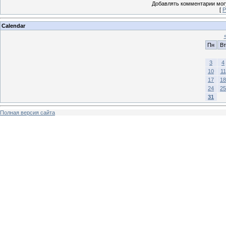
Добавлять комментарии могу
[
Р
Calendar
Пн
Вт
3
4
10
11
17
18
24
25
31
Полная версия сайта