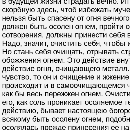
в будущей жизни страдать вечно. Ит
скорбную здесь, чтоб избежать муче
нельзя быть спасену от огня вечно
должен быть осолен огнем, пройти о
сотворения, должны принести себя в 
Надо, значит, очистить себя, чтобы 
Но стань себя очищать, отрывать стр
обожжения огнем. Это действие вну
действие огня, очищающего металл.
чувство, то он и очищение и жжени
происходит и в самоочищающемся че
как бы весь пережжен огнем. Очист
его, как соль проникает осоляемое те
действию, бывает настоящею богор
всякому быть осолену огнем, подобн
осолялась прежде принесения ее на