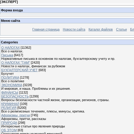
[
ЭКСПЕРТ
]
Форма входа
Меню сайта
Главная страница
Новости сайта
Каталог файлов
Статьи
Бл
Categories
О НАЛОГАХ
[11362]
Все о налогах.
Письма
[6417]
Нормативные письма в основном по налогам, бухгалтерскому учету и пр.
О НАЛОГАХ "ТАМ"
[2420]
Новости о налогах, финансах за рубежом
БУХГАЛТЕРСКИЙ УЧЕТ
[683]
Бухучет
ПОЛИТИКА
[1278]
Все о политике
ЭКОНОМИКА
[3228]
И мировая, и наша. Проблемы и их решения.
ФИНАНСЫ
[1132]
БЕЗОПАСНОСТЬ
[1299]
Вопросы безопасности частной жизни, организации, регионов, страны.
КРИМИНАЛ
[109]
РЕЛИГИЯ
[5200]
Все о религиозных течениях, плюсы, минусы, критика.
Афоризмы, притчи
[745]
Афоризмы, притчи, рассказы
ПРИРОДА
[298]
Интересные статьи про явления природы
ОБ ЭТОМ
[63]
Отношения между мужчиной женщиной