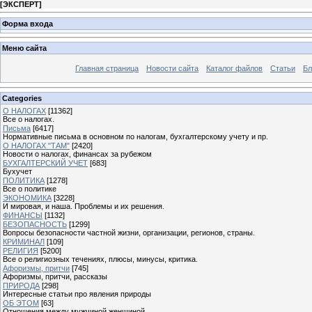
[
ЭКСПЕРТ
]
Форма входа
Меню сайта
Главная страница
Новости сайта
Каталог файлов
Статьи
Бл
Categories
О НАЛОГАХ
[11362]
Все о налогах.
Письма
[6417]
Нормативные письма в основном по налогам, бухгалтерскому учету и пр.
О НАЛОГАХ "ТАМ"
[2420]
Новости о налогах, финансах за рубежом
БУХГАЛТЕРСКИЙ УЧЕТ
[683]
Бухучет
ПОЛИТИКА
[1278]
Все о политике
ЭКОНОМИКА
[3228]
И мировая, и наша. Проблемы и их решения.
ФИНАНСЫ
[1132]
БЕЗОПАСНОСТЬ
[1299]
Вопросы безопасности частной жизни, организации, регионов, страны.
КРИМИНАЛ
[109]
РЕЛИГИЯ
[5200]
Все о религиозных течениях, плюсы, минусы, критика.
Афоризмы, притчи
[745]
Афоризмы, притчи, рассказы
ПРИРОДА
[298]
Интересные статьи про явления природы
ОБ ЭТОМ
[63]
Отношения между мужчиной женщиной