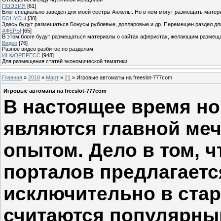
ПОЭЗИЯ
[61]
Блог специально заведен для моей сестры Анжелы. Но в нем могут размещать матери
БОНУСЫ
[30]
Здесь будут размещаться Бонусы рублевые, долларовые и др. Перемещен раздел дл
АФЕРЫ
[65]
В этом блоге будут размещаться материалы о сайтах аферистах, желающим размещат
Видео
[76]
Разное видео разбитое по разделам
ИНФОРПРЕСС
[948]
Для размещения статей экономической тематики
Главная
»
2018
»
Март
»
21
» Игровые автоматы на freeslot-777com
Игровые автоматы на freeslot-777com
В настоящее время но
являются главной меч
опытом. Дело в том, 
порталов предлагаетс
исключительно в ста
считаются популярным