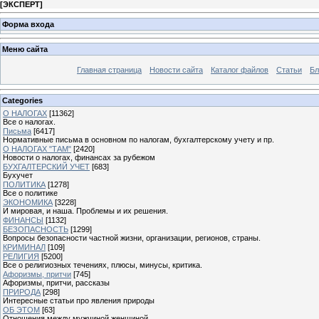
[
ЭКСПЕРТ
]
Форма входа
Меню сайта
Главная страница
Новости сайта
Каталог файлов
Статьи
Бл
Categories
О НАЛОГАХ
[11362]
Все о налогах.
Письма
[6417]
Нормативные письма в основном по налогам, бухгалтерскому учету и пр.
О НАЛОГАХ "ТАМ"
[2420]
Новости о налогах, финансах за рубежом
БУХГАЛТЕРСКИЙ УЧЕТ
[683]
Бухучет
ПОЛИТИКА
[1278]
Все о политике
ЭКОНОМИКА
[3228]
И мировая, и наша. Проблемы и их решения.
ФИНАНСЫ
[1132]
БЕЗОПАСНОСТЬ
[1299]
Вопросы безопасности частной жизни, организации, регионов, страны.
КРИМИНАЛ
[109]
РЕЛИГИЯ
[5200]
Все о религиозных течениях, плюсы, минусы, критика.
Афоризмы, притчи
[745]
Афоризмы, притчи, рассказы
ПРИРОДА
[298]
Интересные статьи про явления природы
ОБ ЭТОМ
[63]
Отношения между мужчиной женщиной