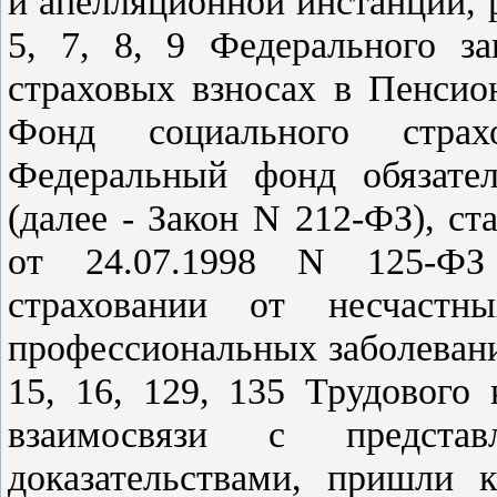
и апелляционной инстанций,
5
,
7
,
8
,
9
Федерального за
страховых взносах в Пенсио
Фонд социального страх
Федеральный фонд обязател
(далее - Закон N 212-ФЗ),
ст
от 24.07.1998 N 125-ФЗ
страховании от несчастн
профессиональных заболевани
15
,
16
,
129
,
135
Трудового к
взаимосвязи с предста
доказательствами, пришли 