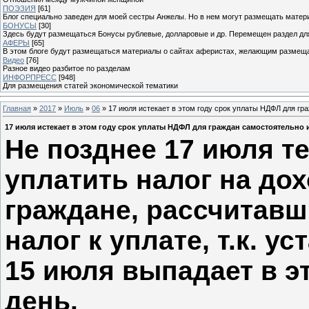
ПОЭЗИЯ
[61]
Блог специально заведен для моей сестры Анжелы. Но в нем могут размещать матери
БОНУСЫ
[30]
Здесь будут размещаться Бонусы рублевые, долларовые и др. Перемещен раздел дл
АФЕРЫ
[65]
В этом блоге будут размещаться материалы о сайтах аферистах, желающим размещат
Видео
[76]
Разное видео разбитое по разделам
ИНФОРПРЕСС
[948]
Для размещения статей экономической тематики
Главная
»
2017
»
Июль
»
06
» 17 июля истекает в этом году срок уплаты НДФЛ для 
17 июля истекает в этом году срок уплаты НДФЛ для граждан самостоятельн
Не позднее 17 июля т
уплатить налог на до
граждане, рассчитавш
налог к уплате, т.к. у
15 июля выпадает в э
день.