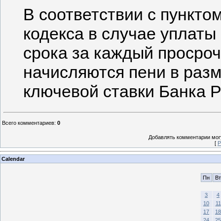
В соответствии с пункто
кодекса в случае уплаты
срока за каждый просро
начисляются пени в разм
ключевой ставки Банка Р
Всего комментариев
:
0
Добавлять комментарии могу
[
Р
Calendar
Пн
Вт
3
4
10
11
17
18
24
25