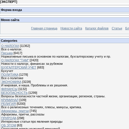
[
ЭКСПЕРТ
]
Форма входа
Меню сайта
Главная страница
Новости сайта
Каталог файлов
Статьи
Бл
Categories
О НАЛОГАХ
[11362]
Все о налогах.
Письма
[6417]
Нормативные письма в основном по налогам, бухгалтерскому учету и пр.
О НАЛОГАХ "ТАМ"
[2420]
Новости о налогах, финансах за рубежом
БУХГАЛТЕРСКИЙ УЧЕТ
[683]
Бухучет
ПОЛИТИКА
[1278]
Все о политике
ЭКОНОМИКА
[3228]
И мировая, и наша. Проблемы и их решения.
ФИНАНСЫ
[1132]
БЕЗОПАСНОСТЬ
[1299]
Вопросы безопасности частной жизни, организации, регионов, страны.
КРИМИНАЛ
[109]
РЕЛИГИЯ
[5200]
Все о религиозных течениях, плюсы, минусы, критика.
Афоризмы, притчи
[745]
Афоризмы, притчи, рассказы
ПРИРОДА
[298]
Интересные статьи про явления природы
ОБ ЭТОМ
[63]
Отношения между мужчиной женщиной