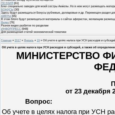
ПОЭЗИЯ
[61]
Блог специально заведен для моей сестры Анжелы. Но в нем могут размещать матери
БОНУСЫ
[30]
Здесь будут размещаться Бонусы рублевые, долларовые и др. Перемещен раздел дл
АФЕРЫ
[65]
В этом блоге будут размещаться материалы о сайтах аферистах, желающим размещат
Видео
[76]
Разное видео разбитое по разделам
ИНФОРПРЕСС
[948]
Для размещения статей экономической тематики
Главная
»
2017
»
Январь
»
19
» Об учете в целях налога при УСН расходов и субсиди
Об учете в целях налога при УСН расходов и субсидий, а также об определен
МИНИСТЕРСТВО Ф
ФЕ
от 23 декабря 2
Вопрос:
Об учете в целях налога при УСН ра