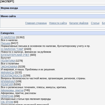
[
ЭКСПЕРТ
]
Форма входа
Меню сайта
Главная страница
Новости сайта
Каталог файлов
Статьи
Бл
Categories
О НАЛОГАХ
[11362]
Все о налогах.
Письма
[6417]
Нормативные письма в основном по налогам, бухгалтерскому учету и пр.
О НАЛОГАХ "ТАМ"
[2420]
Новости о налогах, финансах за рубежом
БУХГАЛТЕРСКИЙ УЧЕТ
[683]
Бухучет
ПОЛИТИКА
[1278]
Все о политике
ЭКОНОМИКА
[3228]
И мировая, и наша. Проблемы и их решения.
ФИНАНСЫ
[1132]
БЕЗОПАСНОСТЬ
[1299]
Вопросы безопасности частной жизни, организации, регионов, страны.
КРИМИНАЛ
[109]
РЕЛИГИЯ
[5200]
Все о религиозных течениях, плюсы, минусы, критика.
Афоризмы, притчи
[745]
Афоризмы, притчи, рассказы
ПРИРОДА
[298]
Интересные статьи про явления природы
ОБ ЭТОМ
[63]
Отношения между мужчиной женщиной