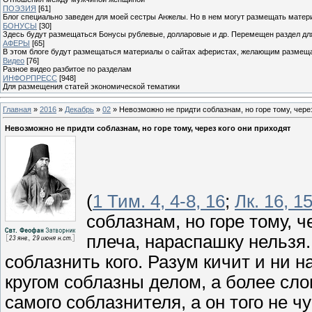
ПОЭЗИЯ
[61]
Блог специально заведен для моей сестры Анжелы. Но в нем могут размещать матери
БОНУСЫ
[30]
Здесь будут размещаться Бонусы рублевые, долларовые и др. Перемещен раздел дл
АФЕРЫ
[65]
В этом блоге будут размещаться материалы о сайтах аферистах, желающим размещат
Видео
[76]
Разное видео разбитое по разделам
ИНФОРПРЕСС
[948]
Для размещения статей экономической тематики
Главная
»
2016
»
Декабрь
»
02
» Невозможно не придти соблазнам, но горе тому, через
Невозможно не придти соблазнам, но горе тому, через кого они приходят
(
1 Тим. 4, 4-8, 16
;
Лк. 16, 15
соблазнам, но горе тому, ч
плеча, нараспашку нельзя.
соблазнить кого. Разум кичит и ни н
кругом соблазны делом, а более сло
самого соблазнителя, а он того не 