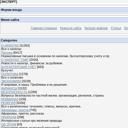
[
ЭКСПЕРТ
]
Форма входа
Меню сайта
Главная страница
Новости сайта
Каталог файлов
Статьи
Бл
Categories
О НАЛОГАХ
[11362]
Все о налогах.
Письма
[6417]
Нормативные письма в основном по налогам, бухгалтерскому учету и пр.
О НАЛОГАХ "ТАМ"
[2420]
Новости о налогах, финансах за рубежом
БУХГАЛТЕРСКИЙ УЧЕТ
[683]
Бухучет
ПОЛИТИКА
[1278]
Все о политике
ЭКОНОМИКА
[3228]
И мировая, и наша. Проблемы и их решения.
ФИНАНСЫ
[1132]
БЕЗОПАСНОСТЬ
[1299]
Вопросы безопасности частной жизни, организации, регионов, страны.
КРИМИНАЛ
[109]
РЕЛИГИЯ
[5200]
Все о религиозных течениях, плюсы, минусы, критика.
Афоризмы, притчи
[745]
Афоризмы, притчи, рассказы
ПРИРОДА
[298]
Интересные статьи про явления природы
ОБ ЭТОМ
[63]
Отношения между мужчиной женщиной