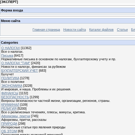
[
ЭКСПЕРТ
]
Форма входа
Меню сайта
Главная страница
Новости сайта
Каталог файлов
Статьи
Бл
Categories
О НАЛОГАХ
[11362]
Все о налогах.
Письма
[6417]
Нормативные письма в основном по налогам, бухгалтерскому учету и пр.
О НАЛОГАХ "ТАМ"
[2420]
Новости о налогах, финансах за рубежом
БУХГАЛТЕРСКИЙ УЧЕТ
[683]
Бухучет
ПОЛИТИКА
[1278]
Все о политике
ЭКОНОМИКА
[3228]
И мировая, и наша. Проблемы и их решения.
ФИНАНСЫ
[1132]
БЕЗОПАСНОСТЬ
[1299]
Вопросы безопасности частной жизни, организации, регионов, страны.
КРИМИНАЛ
[109]
РЕЛИГИЯ
[5200]
Все о религиозных течениях, плюсы, минусы, критика.
Афоризмы, притчи
[745]
Афоризмы, притчи, рассказы
ПРИРОДА
[298]
Интересные статьи про явления природы
ОБ ЭТОМ
[63]
Отношения между мужчиной женщиной