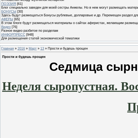
ПОЭЗИЯ
[61]
Блог специально заведен для моей сестры Анжелы. Но в нем могут размещать матери
БОНУСЫ
[30]
Здесь будут размещаться Бонусы рублевые, долларовые и др. Перемещен раздел дл
АФЕРЫ
[65]
В этом блоге будут размещаться материалы о сайтах аферистах, желающим размещат
Видео
[76]
Разное видео разбитое по разделам
ИНФОРПРЕСС
[948]
Для размещения статей экономической тематики
Главная
»
2016
»
Март
»
13
» Прости и будешь прощен
Прости и будешь прощен
Седмица cырна
Неделя сыропустная. Во
П