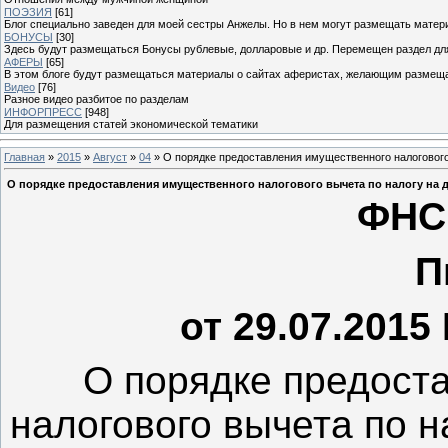
ПОЭЗИЯ
[61]
Блог специально заведен для моей сестры Анжелы. Но в нем могут размещать матери
БОНУСЫ
[30]
Здесь будут размещаться Бонусы рублевые, долларовые и др. Перемещен раздел дл
АФЕРЫ
[65]
В этом блоге будут размещаться материалы о сайтах аферистах, желающим размещат
Видео
[76]
Разное видео разбитое по разделам
ИНФОРПРЕСС
[948]
Для размещения статей экономической тематики
Главная
»
2015
»
Август
»
04
» О порядке предоставления имущественного налогового
О порядке предоставления имущественного налогового вычета по налогу на 
ФНС
П
от 29.07.201
О порядке предост
налогового вычета по 