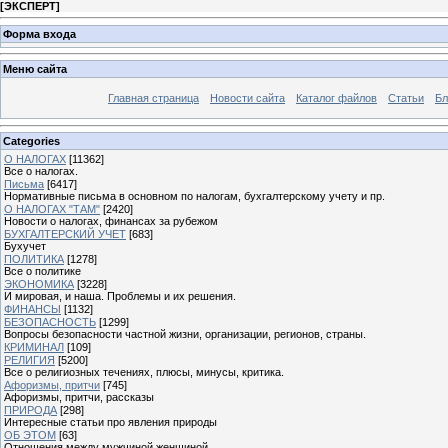
[
ЭКСПЕРТ
]
Форма входа
Меню сайта
Главная страница
Новости сайта
Каталог файлов
Статьи
Бл
Categories
О НАЛОГАХ
[11362]
Все о налогах.
Письма
[6417]
Нормативные письма в основном по налогам, бухгалтерскому учету и пр.
О НАЛОГАХ "ТАМ"
[2420]
Новости о налогах, финансах за рубежом
БУХГАЛТЕРСКИЙ УЧЕТ
[683]
Бухучет
ПОЛИТИКА
[1278]
Все о политике
ЭКОНОМИКА
[3228]
И мировая, и наша. Проблемы и их решения.
ФИНАНСЫ
[1132]
БЕЗОПАСНОСТЬ
[1299]
Вопросы безопасности частной жизни, организации, регионов, страны.
КРИМИНАЛ
[109]
РЕЛИГИЯ
[5200]
Все о религиозных течениях, плюсы, минусы, критика.
Афоризмы, притчи
[745]
Афоризмы, притчи, рассказы
ПРИРОДА
[298]
Интересные статьи про явления природы
ОБ ЭТОМ
[63]
Отношения между мужчиной женщиной