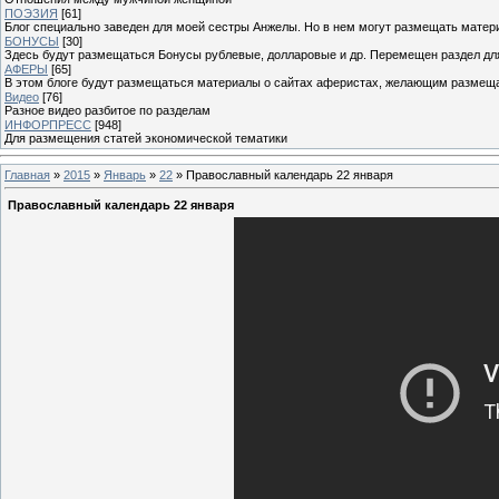
ПОЭЗИЯ
[61]
Блог специально заведен для моей сестры Анжелы. Но в нем могут размещать матери
БОНУСЫ
[30]
Здесь будут размещаться Бонусы рублевые, долларовые и др. Перемещен раздел дл
АФЕРЫ
[65]
В этом блоге будут размещаться материалы о сайтах аферистах, желающим размещат
Видео
[76]
Разное видео разбитое по разделам
ИНФОРПРЕСС
[948]
Для размещения статей экономической тематики
Главная
»
2015
»
Январь
»
22
» Православный календарь 22 января
Православный календарь 22 января