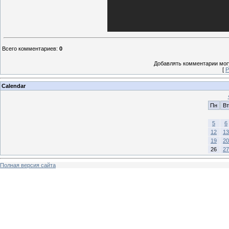
Всего комментариев
:
0
Добавлять комментарии могу
[
Р
Calendar
Пн
Вт
5
6
12
13
19
20
26
27
Полная версия сайта