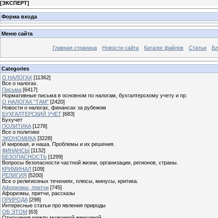
[
ЭКСПЕРТ
]
Форма входа
Меню сайта
Главная страница
Новости сайта
Каталог файлов
Статьи
Бл
Categories
О НАЛОГАХ
[11362]
Все о налогах.
Письма
[6417]
Нормативные письма в основном по налогам, бухгалтерскому учету и пр.
О НАЛОГАХ "ТАМ"
[2420]
Новости о налогах, финансах за рубежом
БУХГАЛТЕРСКИЙ УЧЕТ
[683]
Бухучет
ПОЛИТИКА
[1278]
Все о политике
ЭКОНОМИКА
[3228]
И мировая, и наша. Проблемы и их решения.
ФИНАНСЫ
[1132]
БЕЗОПАСНОСТЬ
[1299]
Вопросы безопасности частной жизни, организации, регионов, страны.
КРИМИНАЛ
[109]
РЕЛИГИЯ
[5200]
Все о религиозных течениях, плюсы, минусы, критика.
Афоризмы, притчи
[745]
Афоризмы, притчи, рассказы
ПРИРОДА
[298]
Интересные статьи про явления природы
ОБ ЭТОМ
[63]
Отношения между мужчиной женщиной