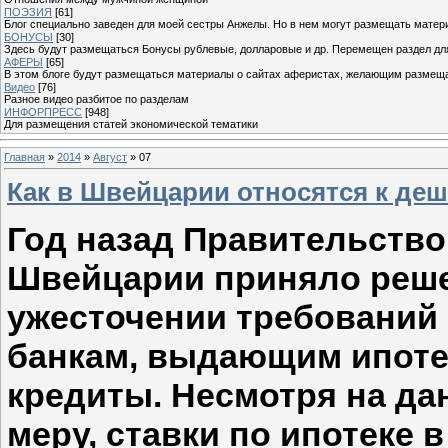
ПОЭЗИЯ
[61]
Блог специально заведен для моей сестры Анжелы. Но в нем могут размещать матери
БОНУСЫ
[30]
Здесь будут размещаться Бонусы рублевые, долларовые и др. Перемещен раздел дл
АФЕРЫ
[65]
В этом блоге будут размещаться материалы о сайтах аферистах, желающим размещат
Видео
[76]
Разное видео разбитое по разделам
ИНФОРПРЕСС
[948]
Для размещения статей экономической тематики
Главная
»
2014
»
Август
»
07
Как в Швейцарии относятся к де
Год назад Правительство
Швейцарии приняло реш
ужесточении требований 
банкам, выдающим ипот
кредиты. Несмотря на д
меру, ставки по ипотеке в