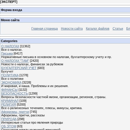
[
ЭКСПЕРТ
]
Форма входа
Меню сайта
Главная страница
Новости сайта
Каталог файлов
Статьи
Бл
Categories
О НАЛОГАХ
[11362]
Все о налогах.
Письма
[6417]
Нормативные письма в основном по налогам, бухгалтерскому учету и пр.
О НАЛОГАХ "ТАМ"
[2420]
Новости о налогах, финансах за рубежом
БУХГАЛТЕРСКИЙ УЧЕТ
[683]
Бухучет
ПОЛИТИКА
[1278]
Все о политике
ЭКОНОМИКА
[3228]
И мировая, и наша. Проблемы и их решения.
ФИНАНСЫ
[1132]
БЕЗОПАСНОСТЬ
[1299]
Вопросы безопасности частной жизни, организации, регионов, страны.
КРИМИНАЛ
[109]
РЕЛИГИЯ
[5200]
Все о религиозных течениях, плюсы, минусы, критика.
Афоризмы, притчи
[745]
Афоризмы, притчи, рассказы
ПРИРОДА
[298]
Интересные статьи про явления природы
ОБ ЭТОМ
[63]
Отношения между мужчиной женщиной