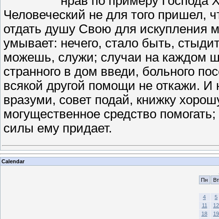
нрав по примеру Господа Х
Человеческий не для того пришел, 
отдать душу Свою для искупления мн
умывает: нечего, стало быть, стыди
можешь, служи; случаи на каждом ша
странного в дом введи, больного по
всякой другой помощи не откажи. И н
вразуми, совет подай, книжку хорош
могущественное средство помогать; 
силы ему придает.
Calendar
Пн
Вт
4
5
11
12
18
19