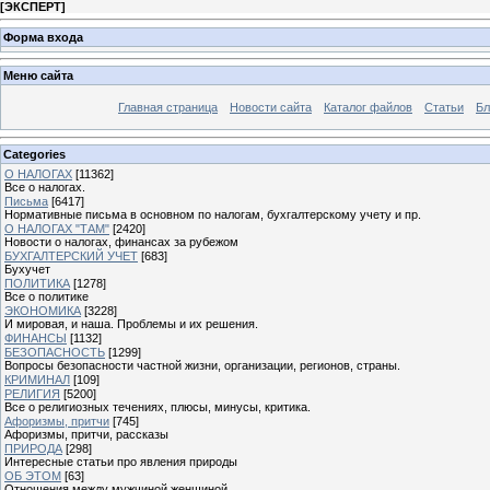
[
ЭКСПЕРТ
]
Форма входа
Меню сайта
Главная страница
Новости сайта
Каталог файлов
Статьи
Бл
Categories
О НАЛОГАХ
[11362]
Все о налогах.
Письма
[6417]
Нормативные письма в основном по налогам, бухгалтерскому учету и пр.
О НАЛОГАХ "ТАМ"
[2420]
Новости о налогах, финансах за рубежом
БУХГАЛТЕРСКИЙ УЧЕТ
[683]
Бухучет
ПОЛИТИКА
[1278]
Все о политике
ЭКОНОМИКА
[3228]
И мировая, и наша. Проблемы и их решения.
ФИНАНСЫ
[1132]
БЕЗОПАСНОСТЬ
[1299]
Вопросы безопасности частной жизни, организации, регионов, страны.
КРИМИНАЛ
[109]
РЕЛИГИЯ
[5200]
Все о религиозных течениях, плюсы, минусы, критика.
Афоризмы, притчи
[745]
Афоризмы, притчи, рассказы
ПРИРОДА
[298]
Интересные статьи про явления природы
ОБ ЭТОМ
[63]
Отношения между мужчиной женщиной