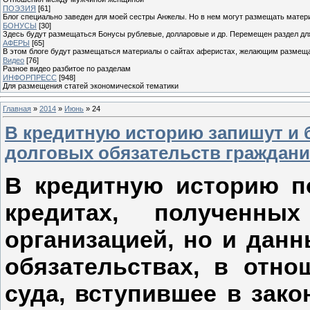
ПОЭЗИЯ
[61]
Блог специально заведен для моей сестры Анжелы. Но в нем могут размещать матери
БОНУСЫ
[30]
Здесь будут размещаться Бонусы рублевые, долларовые и др. Перемещен раздел дл
АФЕРЫ
[65]
В этом блоге будут размещаться материалы о сайтах аферистах, желающим размещат
Видео
[76]
Разное видео разбитое по разделам
ИНФОРПРЕСС
[948]
Для размещения статей экономической тематики
Главная
»
2014
»
Июнь
»
24
В кредитную историю запишут и 
долговых обязательств граждан
В кредитную историю п
кредитах, полученн
организацией, но и дан
обязательствах, в отн
суда, вступившее в зак