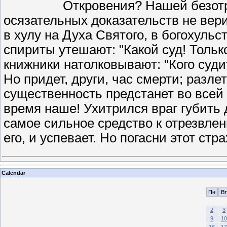
Откровения? Нашей безотр
осязательных доказательств не вери
в хулу на Духа Святого, в богохульс
спириты утешают: "Какой суд! Тольк
книжники натолковывают: "Кого суди
Но придет, други, час смерти; разлет
существенность предстанет во всей 
время наше! Ухитрился враг губить 
самое сильное средство к отрезвлен
его, и успевает. Но погасни этот стра
Calendar
Пн
Вт
2
3
9
10
16
17