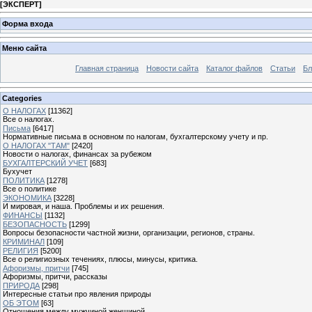
[
ЭКСПЕРТ
]
Форма входа
Меню сайта
Главная страница
Новости сайта
Каталог файлов
Статьи
Бл
Categories
О НАЛОГАХ
[11362]
Все о налогах.
Письма
[6417]
Нормативные письма в основном по налогам, бухгалтерскому учету и пр.
О НАЛОГАХ "ТАМ"
[2420]
Новости о налогах, финансах за рубежом
БУХГАЛТЕРСКИЙ УЧЕТ
[683]
Бухучет
ПОЛИТИКА
[1278]
Все о политике
ЭКОНОМИКА
[3228]
И мировая, и наша. Проблемы и их решения.
ФИНАНСЫ
[1132]
БЕЗОПАСНОСТЬ
[1299]
Вопросы безопасности частной жизни, организации, регионов, страны.
КРИМИНАЛ
[109]
РЕЛИГИЯ
[5200]
Все о религиозных течениях, плюсы, минусы, критика.
Афоризмы, притчи
[745]
Афоризмы, притчи, рассказы
ПРИРОДА
[298]
Интересные статьи про явления природы
ОБ ЭТОМ
[63]
Отношения между мужчиной женщиной