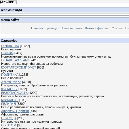
[
ЭКСПЕРТ
]
Форма входа
Меню сайта
Главная страница
Новости сайта
Каталог файлов
Статьи
Бл
Categories
О НАЛОГАХ
[11362]
Все о налогах.
Письма
[6417]
Нормативные письма в основном по налогам, бухгалтерскому учету и пр.
О НАЛОГАХ "ТАМ"
[2420]
Новости о налогах, финансах за рубежом
БУХГАЛТЕРСКИЙ УЧЕТ
[683]
Бухучет
ПОЛИТИКА
[1278]
Все о политике
ЭКОНОМИКА
[3228]
И мировая, и наша. Проблемы и их решения.
ФИНАНСЫ
[1132]
БЕЗОПАСНОСТЬ
[1299]
Вопросы безопасности частной жизни, организации, регионов, страны.
КРИМИНАЛ
[109]
РЕЛИГИЯ
[5200]
Все о религиозных течениях, плюсы, минусы, критика.
Афоризмы, притчи
[745]
Афоризмы, притчи, рассказы
ПРИРОДА
[298]
Интересные статьи про явления природы
ОБ ЭТОМ
[63]
Отношения между мужчиной женщиной