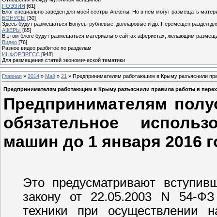
ПОЭЗИЯ
[61]
Блог специально заведен для моей сестры Анжелы. Но в нем могут размещать матери
БОНУСЫ
[30]
Здесь будут размещаться Бонусы рублевые, долларовые и др. Перемещен раздел дл
АФЕРЫ
[65]
В этом блоге будут размещаться материалы о сайтах аферистах, желающим размещат
Видео
[76]
Разное видео разбитое по разделам
ИНФОРПРЕСС
[948]
Для размещения статей экономической тематики
Главная
»
2014
»
Май
»
21
» Предпринимателям работающим в Крыму разъяснили пра
Предпринимателям работающим в Крыму разъяснили правила работы в пере
Предпринимателям полу
обязательное использо
машин до 1 января 2016 г
Это предусматривают вступив
закону от 22.05.2003 N 54-ФЗ
техники при осуществлении н