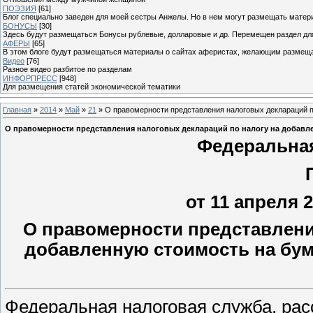
ПОЭЗИЯ
[61]
Блог специально заведен для моей сестры Анжелы. Но в нем могут размещать матери
БОНУСЫ
[30]
Здесь будут размещаться Бонусы рублевые, долларовые и др. Перемещен раздел дл
АФЕРЫ
[65]
В этом блоге будут размещаться материалы о сайтах аферистах, желающим размещат
Видео
[76]
Разное видео разбитое по разделам
ИНФОРПРЕСС
[948]
Для размещения статей экономической тематики
Главная
»
2014
»
Май
»
21
» О правомерности представления налоговых деклараций по
О правомерности представления налоговых деклараций по налогу на добавлен
Федеральная
от 11 апреля 2
О правомерности представлени
добавленную стоимость на бума
Федеральная налоговая служба, рас