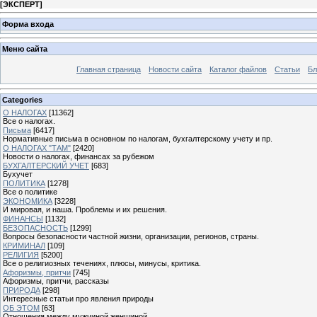
[
ЭКСПЕРТ
]
Форма входа
Меню сайта
Главная страница
Новости сайта
Каталог файлов
Статьи
Бл
Categories
О НАЛОГАХ
[11362]
Все о налогах.
Письма
[6417]
Нормативные письма в основном по налогам, бухгалтерскому учету и пр.
О НАЛОГАХ "ТАМ"
[2420]
Новости о налогах, финансах за рубежом
БУХГАЛТЕРСКИЙ УЧЕТ
[683]
Бухучет
ПОЛИТИКА
[1278]
Все о политике
ЭКОНОМИКА
[3228]
И мировая, и наша. Проблемы и их решения.
ФИНАНСЫ
[1132]
БЕЗОПАСНОСТЬ
[1299]
Вопросы безопасности частной жизни, организации, регионов, страны.
КРИМИНАЛ
[109]
РЕЛИГИЯ
[5200]
Все о религиозных течениях, плюсы, минусы, критика.
Афоризмы, притчи
[745]
Афоризмы, притчи, рассказы
ПРИРОДА
[298]
Интересные статьи про явления природы
ОБ ЭТОМ
[63]
Отношения между мужчиной женщиной