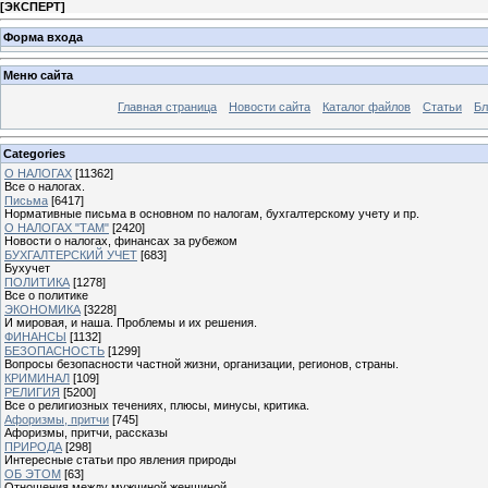
[
ЭКСПЕРТ
]
Форма входа
Меню сайта
Главная страница
Новости сайта
Каталог файлов
Статьи
Бл
Categories
О НАЛОГАХ
[11362]
Все о налогах.
Письма
[6417]
Нормативные письма в основном по налогам, бухгалтерскому учету и пр.
О НАЛОГАХ "ТАМ"
[2420]
Новости о налогах, финансах за рубежом
БУХГАЛТЕРСКИЙ УЧЕТ
[683]
Бухучет
ПОЛИТИКА
[1278]
Все о политике
ЭКОНОМИКА
[3228]
И мировая, и наша. Проблемы и их решения.
ФИНАНСЫ
[1132]
БЕЗОПАСНОСТЬ
[1299]
Вопросы безопасности частной жизни, организации, регионов, страны.
КРИМИНАЛ
[109]
РЕЛИГИЯ
[5200]
Все о религиозных течениях, плюсы, минусы, критика.
Афоризмы, притчи
[745]
Афоризмы, притчи, рассказы
ПРИРОДА
[298]
Интересные статьи про явления природы
ОБ ЭТОМ
[63]
Отношения между мужчиной женщиной