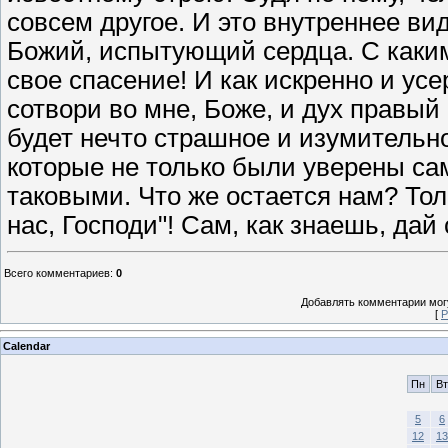
совсем другое. И это внутреннее вид
Божий, испытующий сердца. С каким
свое спасение! И как искренно и ус
сотвори во мне, Боже, и дух правый
будет нечто страшное и изумительно
которые не только были уверены сам
таковыми. Что же остается нам? Тол
нас, Господи"! Сам, как знаешь, да
Всего комментариев
:
0
Добавлять комментарии могу
[
Р
Calendar
Пн
Вт
5
6
12
13