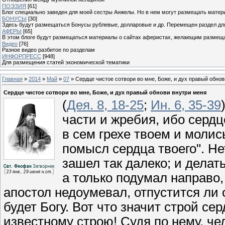
ПОЭЗИЯ
[61]
Блог специально заведен для моей сестры Анжелы. Но в нем могут размещать матери
БОНУСЫ
[30]
Здесь будут размещаться Бонусы рублевые, долларовые и др. Перемещен раздел дл
АФЕРЫ
[65]
В этом блоге будут размещаться материалы о сайтах аферистах, желающим размещат
Видео
[76]
Разное видео разбитое по разделам
ИНФОРПРЕСС
[948]
Для размещения статей экономической тематики
Главная
»
2014
»
Май
»
07
» Сердце чистое сотвори во мне, Боже, и дух правый обно
Сердце чистое сотвори во мне, Боже, и дух правый обнови внутри меня
(
Дея. 8, 18-25
;
Ин. 6, 35-39
части и жребия, ибо сердц
в сем грехе твоем и молис
помысл сердца твоего". Не
зашел так далеко; и делат
а только подумал направо,
апостол недоумевал, отпустится ли 
будет Богу. Вот что значит строй с
известному строю! Судя по нему, че