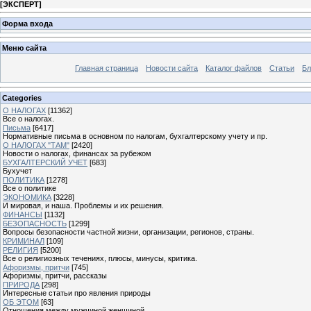
[
ЭКСПЕРТ
]
Форма входа
Меню сайта
Главная страница
Новости сайта
Каталог файлов
Статьи
Бл
Categories
О НАЛОГАХ
[11362]
Все о налогах.
Письма
[6417]
Нормативные письма в основном по налогам, бухгалтерскому учету и пр.
О НАЛОГАХ "ТАМ"
[2420]
Новости о налогах, финансах за рубежом
БУХГАЛТЕРСКИЙ УЧЕТ
[683]
Бухучет
ПОЛИТИКА
[1278]
Все о политике
ЭКОНОМИКА
[3228]
И мировая, и наша. Проблемы и их решения.
ФИНАНСЫ
[1132]
БЕЗОПАСНОСТЬ
[1299]
Вопросы безопасности частной жизни, организации, регионов, страны.
КРИМИНАЛ
[109]
РЕЛИГИЯ
[5200]
Все о религиозных течениях, плюсы, минусы, критика.
Афоризмы, притчи
[745]
Афоризмы, притчи, рассказы
ПРИРОДА
[298]
Интересные статьи про явления природы
ОБ ЭТОМ
[63]
Отношения между мужчиной женщиной