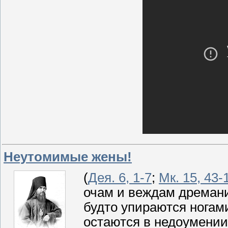
Неутомимые жены!
(
Дея. 6, 1-7
;
Мк. 15, 43-
очам и веждам дремани
будто упираются ногами
остаются в недоумении 