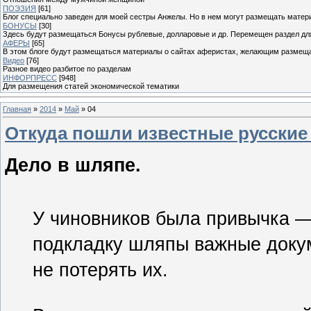
ПОЭЗИЯ
[61]
Блог специально заведен для моей сестры Анжелы. Но в нем могут размещать матери
БОНУСЫ
[30]
Здесь будут размещаться Бонусы рублевые, долларовые и др. Перемещен раздел дл
АФЕРЫ
[65]
В этом блоге будут размещаться материалы о сайтах аферистах, желающим размещат
Видео
[76]
Разное видео разбитое по разделам
ИНФОРПРЕСС
[948]
Для размещения статей экономической тематики
Главная
»
2014
»
Май
»
04
Откуда пошли известные русски
Дело в шляпе.
У чиновников была привычка —
подкладку шляпы важные доку
не потерять их.