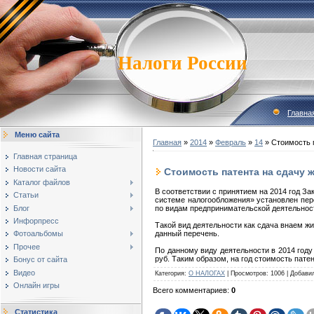
Налоги России
Главна
Меню сайта
Главная
»
2014
»
Февраль
»
14
» Стоимость 
Главная страница
Новости сайта
Стоимость патента на сдачу 
Каталог файлов
В соответствии с принятием на 2014 год За
Статьи
системе налогообложения» установлен пер
Блог
по видам предпринимательской деятельнос
Инфорпресс
Такой вид деятельности как сдача внаем ж
данный перечень.
Фотоальбомы
Прочее
По данному виду деятельности в 2014 году
руб. Таким образом, на год стоимость патент
Бонус от сайта
Видео
Категория
:
О НАЛОГАХ
|
Просмотров
:
1006
|
Добави
Онлайн игры
Всего комментариев
:
0
Статистика