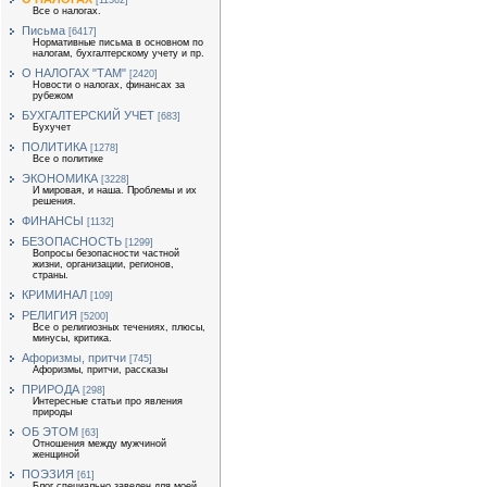
[11362]
Все о налогах.
Письма
[6417]
Нормативные письма в основном по
налогам, бухгалтерскому учету и пр.
О НАЛОГАХ "ТАМ"
[2420]
Новости о налогах, финансах за
рубежом
БУХГАЛТЕРСКИЙ УЧЕТ
[683]
Бухучет
ПОЛИТИКА
[1278]
Все о политике
ЭКОНОМИКА
[3228]
И мировая, и наша. Проблемы и их
решения.
ФИНАНСЫ
[1132]
БЕЗОПАСНОСТЬ
[1299]
Вопросы безопасности частной
жизни, организации, регионов,
страны.
КРИМИНАЛ
[109]
РЕЛИГИЯ
[5200]
Все о религиозных течениях, плюсы,
минусы, критика.
Афоризмы, притчи
[745]
Афоризмы, притчи, рассказы
ПРИРОДА
[298]
Интересные статьи про явления
природы
ОБ ЭТОМ
[63]
Отношения между мужчиной
женщиной
ПОЭЗИЯ
[61]
Блог специально заведен для моей