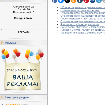
Онлайн всего:
10
ИП могут произвести уменьшение сто
Гостей:
10
Стоимость патента пересчитают
Пользователей:
0
Стоимость патента для предприним
Стоимость патента зависит от регио
Сегодня были:
Пересчитывается ли стоимость пате
Стоимость аннулированного патента
Квартиры в рублях подешевели
ВАС России обратился к земельному
Плюсы и минусы патентной систем
РЕКЛАМА
Как перейти с общего режима УСН н
Реклама
Категории раздела
О НАЛОГАХ