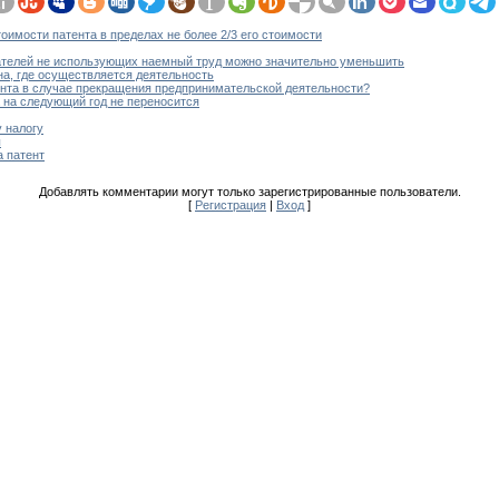
имости патента в пределах не более 2/3 его стоимости
ателей не использующих наемный труд можно значительно уменьшить
на, где осуществляется деятельность
нта в случае прекращения предпринимательской деятельности?
 на следующий год не переносится
 налогу
ы
а патент
Добавлять комментарии могут только зарегистрированные пользователи.
[
Регистрация
|
Вход
]