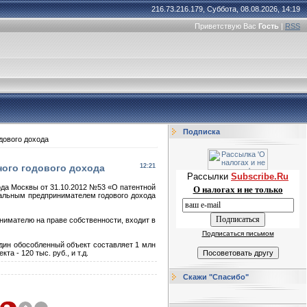
216.73.216.179, Суббота, 08.08.2026, 14:19
Приветствую Вас
Гость
|
RSS
Подписка
дового дохода
ного годового дохода
12:21
Рассылки
Subscribe.Ru
рода Москвы от 31.10.2012 №53 «О патентной
О налогах и не только
уальным предпринимателем годового дохода
нимателю на праве собственности, входит в
Подписаться письмом
один обособленный объект составляет 1 млн
а - 120 тыс. руб., и т.д.
Скажи "Спасибо"