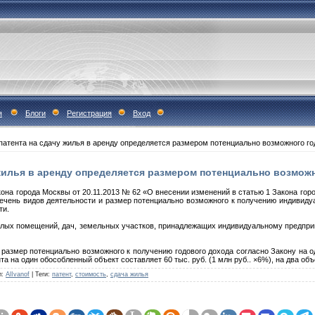
я
Блоги
Регистрация
Вход
патента на сдачу жилья в аренду определяется размером потенциально возможного го
жилья в аренду определяется размером потенциально возмож
кона города Москвы от 20.11.2013 № 62 «О внесении изменений в статью 1 Закона го
ечень видов деятельности и размер потенциально возможного к получению индивид
ти.
илых помещений, дач, земельных участков, принадлежащих индивидуальному предпри
 размер потенциально возможного к получению годового дохода согласно Закону на 
а на один обособленный объект составляет 60 тыс. руб. (1 млн руб.. ×6%), на два объект
л
:
AlIvanof
|
Теги
:
патент
,
стоимость
,
сдача жилья