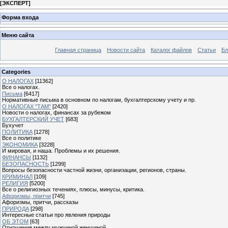
[
ЭКСПЕРТ
]
Форма входа
Меню сайта
Главная страница
Новости сайта
Каталог файлов
Статьи
Бл
Categories
О НАЛОГАХ
[11362]
Все о налогах.
Письма
[6417]
Нормативные письма в основном по налогам, бухгалтерскому учету и пр.
О НАЛОГАХ "ТАМ"
[2420]
Новости о налогах, финансах за рубежом
БУХГАЛТЕРСКИЙ УЧЕТ
[683]
Бухучет
ПОЛИТИКА
[1278]
Все о политике
ЭКОНОМИКА
[3228]
И мировая, и наша. Проблемы и их решения.
ФИНАНСЫ
[1132]
БЕЗОПАСНОСТЬ
[1299]
Вопросы безопасности частной жизни, организации, регионов, страны.
КРИМИНАЛ
[109]
РЕЛИГИЯ
[5200]
Все о религиозных течениях, плюсы, минусы, критика.
Афоризмы, притчи
[745]
Афоризмы, притчи, рассказы
ПРИРОДА
[298]
Интересные статьи про явления природы
ОБ ЭТОМ
[63]
Отношения между мужчиной женщиной