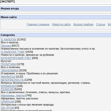
[
ЭКСПЕРТ
]
Форма входа
Меню сайта
Главная страница
Новости сайта
Каталог файлов
Статьи
Бл
Categories
О НАЛОГАХ
[11362]
Все о налогах.
Письма
[6417]
Нормативные письма в основном по налогам, бухгалтерскому учету и пр.
О НАЛОГАХ "ТАМ"
[2420]
Новости о налогах, финансах за рубежом
БУХГАЛТЕРСКИЙ УЧЕТ
[683]
Бухучет
ПОЛИТИКА
[1278]
Все о политике
ЭКОНОМИКА
[3228]
И мировая, и наша. Проблемы и их решения.
ФИНАНСЫ
[1132]
БЕЗОПАСНОСТЬ
[1299]
Вопросы безопасности частной жизни, организации, регионов, страны.
КРИМИНАЛ
[109]
РЕЛИГИЯ
[5200]
Все о религиозных течениях, плюсы, минусы, критика.
Афоризмы, притчи
[745]
Афоризмы, притчи, рассказы
ПРИРОДА
[298]
Интересные статьи про явления природы
ОБ ЭТОМ
[63]
Отношения между мужчиной женщиной