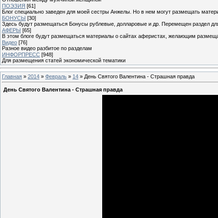
ПОЭЗИЯ
[61]
Блог специально заведен для моей сестры Анжелы. Но в нем могут размещать матери
БОНУСЫ
[30]
Здесь будут размещаться Бонусы рублевые, долларовые и др. Перемещен раздел дл
АФЕРЫ
[65]
В этом блоге будут размещаться материалы о сайтах аферистах, желающим размещат
Видео
[76]
Разное видео разбитое по разделам
ИНФОРПРЕСС
[948]
Для размещения статей экономической тематики
Главная
»
2014
»
Февраль
»
14
» День Святого Валентина - Страшная правда
День Святого Валентина - Страшная правда