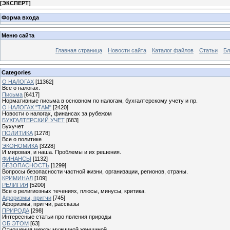
[
ЭКСПЕРТ
]
Форма входа
Меню сайта
Главная страница
Новости сайта
Каталог файлов
Статьи
Бл
Categories
О НАЛОГАХ
[11362]
Все о налогах.
Письма
[6417]
Нормативные письма в основном по налогам, бухгалтерскому учету и пр.
О НАЛОГАХ "ТАМ"
[2420]
Новости о налогах, финансах за рубежом
БУХГАЛТЕРСКИЙ УЧЕТ
[683]
Бухучет
ПОЛИТИКА
[1278]
Все о политике
ЭКОНОМИКА
[3228]
И мировая, и наша. Проблемы и их решения.
ФИНАНСЫ
[1132]
БЕЗОПАСНОСТЬ
[1299]
Вопросы безопасности частной жизни, организации, регионов, страны.
КРИМИНАЛ
[109]
РЕЛИГИЯ
[5200]
Все о религиозных течениях, плюсы, минусы, критика.
Афоризмы, притчи
[745]
Афоризмы, притчи, рассказы
ПРИРОДА
[298]
Интересные статьи про явления природы
ОБ ЭТОМ
[63]
Отношения между мужчиной женщиной