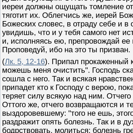
иереи должны ощущать томление от 
тяготит их. Облегчись же, иерей Бож
Божеских словес, в отраду себе и в
увидишь, что и у тебя самого нет ис
и, исполняясь ею, препровождай ее 
Проповедуй, ибо на это ты призван.
(
Лк. 5, 12-16
). Припал прокаженный к
можешь меня очистить". Господь сказ
сошла с него. Так и всякая нравстве
пpипадет кто к Господу с верою, по
теряет силу всякую над ним. Отчего
Оттого же, отчего возвращаются и т
выздоровевшему: "того не ешь, этого
раздражит опять болезнь. Так и в д
бодрствовать, молиться: болезнь гр