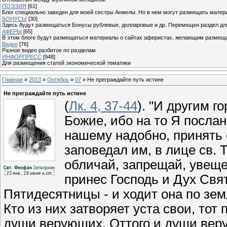
ПОЭЗИЯ
[61]
Блог специально заведен для моей сестры Анжелы. Но в нем могут размещать матери
БОНУСЫ
[30]
Здесь будут размещаться Бонусы рублевые, долларовые и др. Перемещен раздел дл
АФЕРЫ
[65]
В этом блоге будут размещаться материалы о сайтах аферистах, желающим размещат
Видео
[76]
Разное видео разбитое по разделам
ИНФОРПРЕСС
[948]
Для размещения статей экономической тематики
Главная
»
2013
»
Октябрь
»
07
» Не преграждайте путь истине
Не преграждайте путь истине
(
Лк. 4, 37-44
). "И другим 
Божие, ибо на то Я послан"
нашему надобно, принять 
заповедал им, в лице св. 
обличай, запрещай, увеще
принес Господь и Дух Свя
Пятидесятницы - и ходит она по зем
Кто из них затворяет уста свои, тот
души верующих. Оттого и души веру