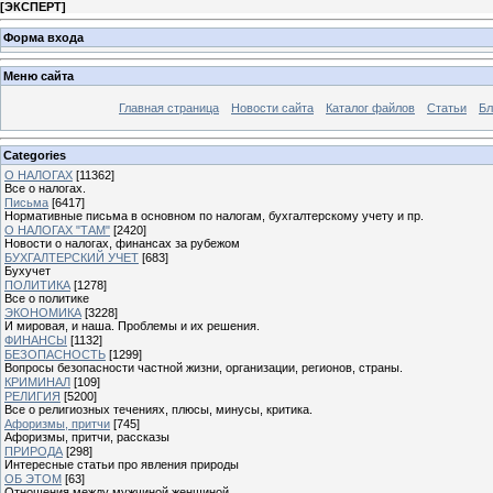
[
ЭКСПЕРТ
]
Форма входа
Меню сайта
Главная страница
Новости сайта
Каталог файлов
Статьи
Бл
Categories
О НАЛОГАХ
[11362]
Все о налогах.
Письма
[6417]
Нормативные письма в основном по налогам, бухгалтерскому учету и пр.
О НАЛОГАХ "ТАМ"
[2420]
Новости о налогах, финансах за рубежом
БУХГАЛТЕРСКИЙ УЧЕТ
[683]
Бухучет
ПОЛИТИКА
[1278]
Все о политике
ЭКОНОМИКА
[3228]
И мировая, и наша. Проблемы и их решения.
ФИНАНСЫ
[1132]
БЕЗОПАСНОСТЬ
[1299]
Вопросы безопасности частной жизни, организации, регионов, страны.
КРИМИНАЛ
[109]
РЕЛИГИЯ
[5200]
Все о религиозных течениях, плюсы, минусы, критика.
Афоризмы, притчи
[745]
Афоризмы, притчи, рассказы
ПРИРОДА
[298]
Интересные статьи про явления природы
ОБ ЭТОМ
[63]
Отношения между мужчиной женщиной