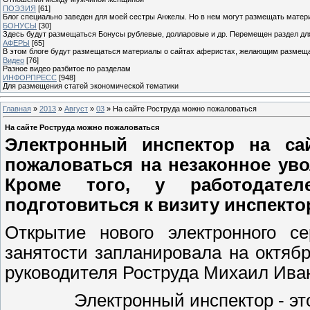
ПОЭЗИЯ
[61]
Блог специально заведен для моей сестры Анжелы. Но в нем могут размещать матери
БОНУСЫ
[30]
Здесь будут размещаться Бонусы рублевые, долларовые и др. Перемещен раздел дл
АФЕРЫ
[65]
В этом блоге будут размещаться материалы о сайтах аферистах, желающим размещат
Видео
[76]
Разное видео разбитое по разделам
ИНФОРПРЕСС
[948]
Для размещения статей экономической тематики
Главная
»
2013
»
Август
»
03
» На сайте Роструда можно пожаловаться
На сайте Роструда можно пожаловаться
Электронный инспектор на са
пожаловаться на незаконное уво
Кроме того, у работодател
подготовиться к визиту инспекто
Открытие нового электронного с
занятости запланировала на октяб
руководителя Роструда Михаил Иван
Электронный инспектор - эт