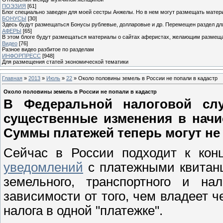
ПОЭЗИЯ
[61]
Блог специально заведен для моей сестры Анжелы. Но в нем могут размещать матери
БОНУСЫ
[30]
Здесь будут размещаться Бонусы рублевые, долларовые и др. Перемещен раздел дл
АФЕРЫ
[65]
В этом блоге будут размещаться материалы о сайтах аферистах, желающим размещат
Видео
[76]
Разное видео разбитое по разделам
ИНФОРПРЕСС
[948]
Для размещения статей экономической тематики
Главная
»
2013
»
Июль
»
22
» Около половины земель в России не попали в кадастр
Около половины земель в России не попали в кадастр
В Федеральной налоговой сл
существенные изменения в начис
Суммы платежей теперь могут не 
Сейчас в России подходит к ко
уведомлений
с платежными квитанц
земельного, транспортного и н
зависимости от того, чем владеет ч
налога в одной "платежке".