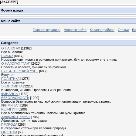
[
ЭКСПЕРТ
]
Форма входа
Меню сайта
Главная страница
Новости сайта
Каталог файлов
Статьи
Бл
Categories
О НАЛОГАХ
[11362]
Все о налогах.
Письма
[6417]
Нормативные письма в основном по налогам, бухгалтерскому учету и пр.
О НАЛОГАХ "ТАМ"
[2420]
Новости о налогах, финансах за рубежом
БУХГАЛТЕРСКИЙ УЧЕТ
[683]
Бухучет
ПОЛИТИКА
[1278]
Все о политике
ЭКОНОМИКА
[3228]
И мировая, и наша. Проблемы и их решения.
ФИНАНСЫ
[1132]
БЕЗОПАСНОСТЬ
[1299]
Вопросы безопасности частной жизни, организации, регионов, страны.
КРИМИНАЛ
[109]
РЕЛИГИЯ
[5200]
Все о религиозных течениях, плюсы, минусы, критика.
Афоризмы, притчи
[745]
Афоризмы, притчи, рассказы
ПРИРОДА
[298]
Интересные статьи про явления природы
ОБ ЭТОМ
[63]
Отношения между мужчиной женщиной