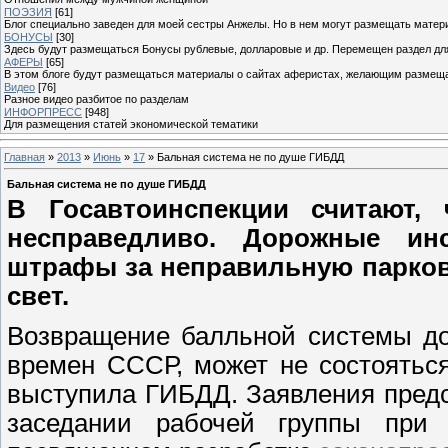
ПОЭЗИЯ
[61]
Блог специально заведен для моей сестры Анжелы. Но в нем могут размещать матери
БОНУСЫ
[30]
Здесь будут размещаться Бонусы рублевые, долларовые и др. Перемещен раздел дл
АФЕРЫ
[65]
В этом блоге будут размещаться материалы о сайтах аферистах, желающим размещат
Видео
[76]
Разное видео разбитое по разделам
ИНФОРПРЕСС
[948]
Для размещения статей экономической тематики
Главная
»
2013
»
Июнь
»
17
» Бальная система не по душе ГИБДД
Бальная система не по душе ГИБДД
В Госавтоинспекции считают,
несправедливо. Дорожные ин
штрафы за неправильную парковк
свет.
Возвращение балльной системы до
времен СССР, может не состоятьс
выступила ГИБДД. Заявления предс
заседании рабочей группы при д