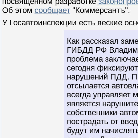
посвященном разработке
законопро
Об этом
сообщает
"Коммерсантъ".
У Госавтоинспекции есть веские осн
Как рассказал зам
ГИБДД РФ Владими
проблема заключае
сегодня фиксирую
нарушений ПДД. П
отсылается автовл
всегда управляет м
является нарушите
собственники авто
пострадать от вве
будут им начислят