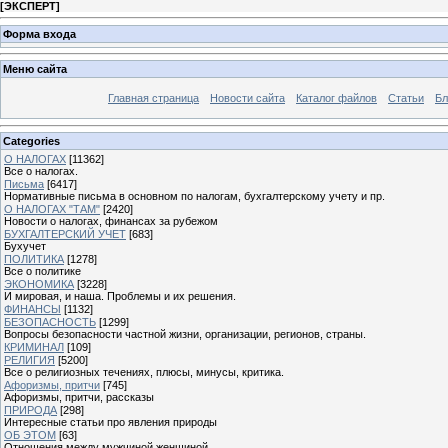
[
ЭКСПЕРТ
]
Форма входа
Меню сайта
Главная страница
Новости сайта
Каталог файлов
Статьи
Бл
Categories
О НАЛОГАХ
[11362]
Все о налогах.
Письма
[6417]
Нормативные письма в основном по налогам, бухгалтерскому учету и пр.
О НАЛОГАХ "ТАМ"
[2420]
Новости о налогах, финансах за рубежом
БУХГАЛТЕРСКИЙ УЧЕТ
[683]
Бухучет
ПОЛИТИКА
[1278]
Все о политике
ЭКОНОМИКА
[3228]
И мировая, и наша. Проблемы и их решения.
ФИНАНСЫ
[1132]
БЕЗОПАСНОСТЬ
[1299]
Вопросы безопасности частной жизни, организации, регионов, страны.
КРИМИНАЛ
[109]
РЕЛИГИЯ
[5200]
Все о религиозных течениях, плюсы, минусы, критика.
Афоризмы, притчи
[745]
Афоризмы, притчи, рассказы
ПРИРОДА
[298]
Интересные статьи про явления природы
ОБ ЭТОМ
[63]
Отношения между мужчиной женщиной