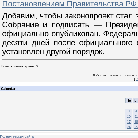
Постановлением Правительства РФ о
Добавим, чтобы законопроект стал 
Собрание и подписать — Президен
официально опубликован. Федераль
десяти дней после официального 
установлен другой порядок.
Всего комментариев
:
0
Добавлять комментарии могу
[
Р
Calendar
Пн
Вт
3
4
10
11
17
18
24
25
Полная версия сайта