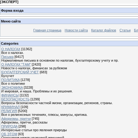
[
ЭКСПЕРТ
]
Форма входа
Меню сайта
Главная страница
Новости сайта
Каталог файлов
Статьи
Бл
Categories
О НАЛОГАХ
[11362]
Все о налогах.
Письма
[6417]
Нормативные письма в основном по налогам, бухгалтерскому учету и пр.
О НАЛОГАХ "ТАМ"
[2420]
Новости о налогах, финансах за рубежом
БУХГАЛТЕРСКИЙ УЧЕТ
[683]
Бухучет
ПОЛИТИКА
[1278]
Все о политике
ЭКОНОМИКА
[3228]
И мировая, и наша. Проблемы и их решения.
ФИНАНСЫ
[1132]
БЕЗОПАСНОСТЬ
[1299]
Вопросы безопасности частной жизни, организации, регионов, страны.
КРИМИНАЛ
[109]
РЕЛИГИЯ
[5200]
Все о религиозных течениях, плюсы, минусы, критика.
Афоризмы, притчи
[745]
Афоризмы, притчи, рассказы
ПРИРОДА
[298]
Интересные статьи про явления природы
ОБ ЭТОМ
[63]
Отношения между мужчиной женщиной