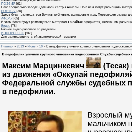
ПОЭЗИЯ
[61]
Блог специально заведен для моей сестры Анжелы. Но в нем могут размещать матери
БОНУСЫ
[30]
Здесь будут размещаться Бонусы рублевые, долларовые и др. Перемещен раздел дл
АФЕРЫ
[65]
В этом блоге будут размещаться материалы о сайтах аферистах, желающим размещат
Видео
[76]
Разное видео разбитое по разделам
ИНФОРПРЕСС
[948]
Для размещения статей экономической тематики
Главная
»
2013
»
Июнь
»
10
» В педофилии уличили крупного чиновника подмосковно
В педофилии уличили крупного чиновника подмосковной Службы судебных 
Максим Марцинкевич
(Тесак)
из движения «Оккупай педофиля
Федеральной службы судебных п
в педофилии.
Взрослый му
мальчиком н
и рассказыв