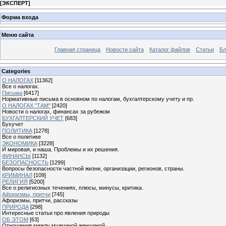
[
ЭКСПЕРТ
]
Форма входа
Меню сайта
Главная страница
Новости сайта
Каталог файлов
Статьи
Бл
Categories
О НАЛОГАХ
[11362]
Все о налогах.
Письма
[6417]
Нормативные письма в основном по налогам, бухгалтерскому учету и пр.
О НАЛОГАХ "ТАМ"
[2420]
Новости о налогах, финансах за рубежом
БУХГАЛТЕРСКИЙ УЧЕТ
[683]
Бухучет
ПОЛИТИКА
[1278]
Все о политике
ЭКОНОМИКА
[3228]
И мировая, и наша. Проблемы и их решения.
ФИНАНСЫ
[1132]
БЕЗОПАСНОСТЬ
[1299]
Вопросы безопасности частной жизни, организации, регионов, страны.
КРИМИНАЛ
[109]
РЕЛИГИЯ
[5200]
Все о религиозных течениях, плюсы, минусы, критика.
Афоризмы, притчи
[745]
Афоризмы, притчи, рассказы
ПРИРОДА
[298]
Интересные статьи про явления природы
ОБ ЭТОМ
[63]
Отношения между мужчиной женщиной