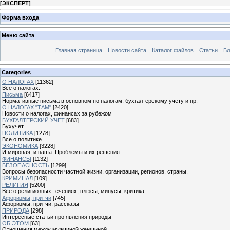
[
ЭКСПЕРТ
]
Форма входа
Меню сайта
Главная страница
Новости сайта
Каталог файлов
Статьи
Бл
Categories
О НАЛОГАХ
[11362]
Все о налогах.
Письма
[6417]
Нормативные письма в основном по налогам, бухгалтерскому учету и пр.
О НАЛОГАХ "ТАМ"
[2420]
Новости о налогах, финансах за рубежом
БУХГАЛТЕРСКИЙ УЧЕТ
[683]
Бухучет
ПОЛИТИКА
[1278]
Все о политике
ЭКОНОМИКА
[3228]
И мировая, и наша. Проблемы и их решения.
ФИНАНСЫ
[1132]
БЕЗОПАСНОСТЬ
[1299]
Вопросы безопасности частной жизни, организации, регионов, страны.
КРИМИНАЛ
[109]
РЕЛИГИЯ
[5200]
Все о религиозных течениях, плюсы, минусы, критика.
Афоризмы, притчи
[745]
Афоризмы, притчи, рассказы
ПРИРОДА
[298]
Интересные статьи про явления природы
ОБ ЭТОМ
[63]
Отношения между мужчиной женщиной