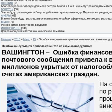
ПОЭЗИЯ
[61]
Блог специально заведен для моей сестры Анжелы. Но в нем могут размещать матери
БОНУСЫ
[30]
Здесь будут размещаться Бонусы рублевые, долларовые и др. Перемещен раздел дл
АФЕРЫ
[65]
В этом блоге будут размещаться материалы о сайтах аферистах, желающим размещат
Видео
[76]
Разное видео разбитое по разделам
ИНФОРПРЕСС
[948]
Для размещения статей экономической тематики
Главная
»
2013
»
Март
»
15
» Ошибка консультанта привела клиентов на скамью под
Ошибка консультанта привела клиентов на скамью подсудимых
ВАШИНГТОН – Ошибка финансовог
почтового сообщения привела к 
миллионов укрытых от налогооб
счетах американских граждан.
На 
по 
про
вин