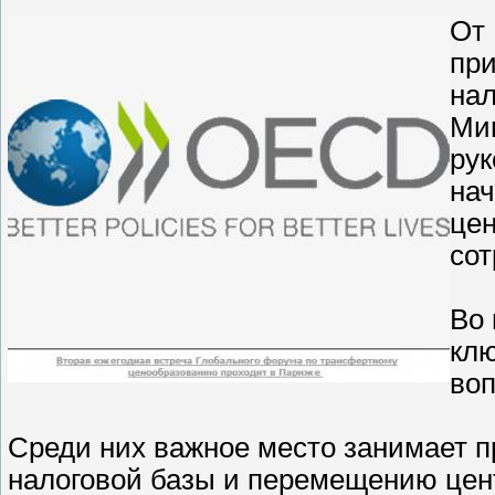
От 
при
нал
Ми
ру
нач
цен
со
Во 
клю
воп
Среди них важное место занимает п
налоговой базы и перемещению центр