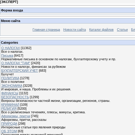
[
ЭКСПЕРТ
]
Форма входа
Меню сайта
Главная страница
Новости сайта
Каталог файлов
Статьи
Бл
Categories
О НАЛОГАХ
[11362]
Все о налогах.
Письма
[6417]
Нормативные письма в основном по налогам, бухгалтерскому учету и пр.
О НАЛОГАХ "ТАМ"
[2420]
Новости о налогах, финансах за рубежом
БУХГАЛТЕРСКИЙ УЧЕТ
[683]
Бухучет
ПОЛИТИКА
[1278]
Все о политике
ЭКОНОМИКА
[3228]
И мировая, и наша. Проблемы и их решения.
ФИНАНСЫ
[1132]
БЕЗОПАСНОСТЬ
[1299]
Вопросы безопасности частной жизни, организации, регионов, страны.
КРИМИНАЛ
[109]
РЕЛИГИЯ
[5200]
Все о религиозных течениях, плюсы, минусы, критика.
Афоризмы, притчи
[745]
Афоризмы, притчи, рассказы
ПРИРОДА
[298]
Интересные статьи про явления природы
ОБ ЭТОМ
[63]
Отношения между мужчиной женщиной