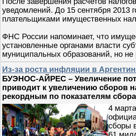
После завершения расчетов налогов
уведомлений. До 15 сентября 2013 
плательщиками имущественных нало
ФНС России напоминает, что имущес
установленные органами власти суб
муниципальных образований, но не р
Из-за роста инфляции в Аргентин
БУЭНОС-АЙРЕС – Увеличение пот
приводит к увеличению сборов н
рекордным по показателям сбора
4 март
официа
сборы 
61 мил