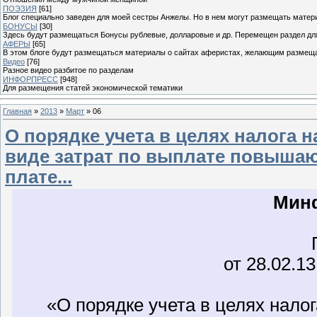
ПОЭЗИЯ
[61]
Блог специально заведен для моей сестры Анжелы. Но в нем могут размещать матери
БОНУСЫ
[30]
Здесь будут размещаться Бонусы рублевые, долларовые и др. Перемещен раздел дл
АФЕРЫ
[65]
В этом блоге будут размещаться материалы о сайтах аферистах, желающим размещат
Видео
[76]
Разное видео разбитое по разделам
ИНФОРПРЕСС
[948]
Для размещения статей экономической тематики
Главная
»
2013
»
Март
»
06
О порядке учета в целях налога 
виде затрат по выплате повыша
плате...
Мин
от 28.02.1
«О порядке учета в целях налога