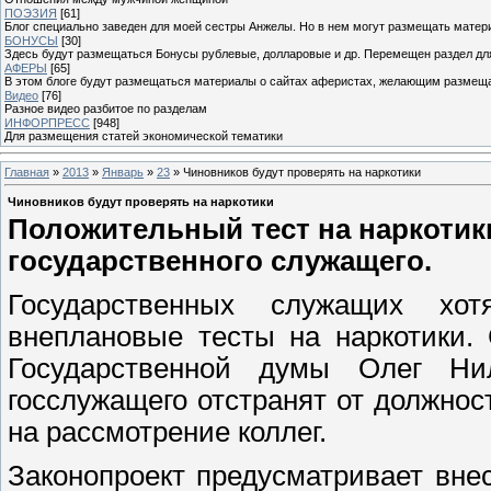
ПОЭЗИЯ
[61]
Блог специально заведен для моей сестры Анжелы. Но в нем могут размещать матери
БОНУСЫ
[30]
Здесь будут размещаться Бонусы рублевые, долларовые и др. Перемещен раздел дл
АФЕРЫ
[65]
В этом блоге будут размещаться материалы о сайтах аферистах, желающим размещат
Видео
[76]
Разное видео разбитое по разделам
ИНФОРПРЕСС
[948]
Для размещения статей экономической тематики
Главная
»
2013
»
Январь
»
23
» Чиновников будут проверять на наркотики
Чиновников будут проверять на наркотики
Положительный тест на наркотик
государственного служащего.
Государственных служащих хо
внеплановые тесты на наркотики.
Государственной думы Олег Ни
госслужащего отстранят от должно
на рассмотрение коллег.
Законопроект предусматривает вн