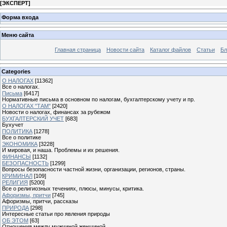
[
ЭКСПЕРТ
]
Форма входа
Меню сайта
Главная страница
Новости сайта
Каталог файлов
Статьи
Бл
Categories
О НАЛОГАХ
[11362]
Все о налогах.
Письма
[6417]
Нормативные письма в основном по налогам, бухгалтерскому учету и пр.
О НАЛОГАХ "ТАМ"
[2420]
Новости о налогах, финансах за рубежом
БУХГАЛТЕРСКИЙ УЧЕТ
[683]
Бухучет
ПОЛИТИКА
[1278]
Все о политике
ЭКОНОМИКА
[3228]
И мировая, и наша. Проблемы и их решения.
ФИНАНСЫ
[1132]
БЕЗОПАСНОСТЬ
[1299]
Вопросы безопасности частной жизни, организации, регионов, страны.
КРИМИНАЛ
[109]
РЕЛИГИЯ
[5200]
Все о религиозных течениях, плюсы, минусы, критика.
Афоризмы, притчи
[745]
Афоризмы, притчи, рассказы
ПРИРОДА
[298]
Интересные статьи про явления природы
ОБ ЭТОМ
[63]
Отношения между мужчиной женщиной