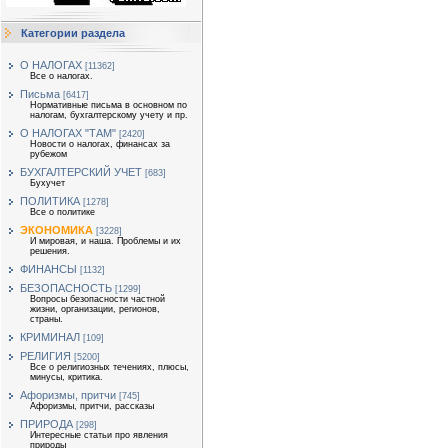
Категории раздела
О НАЛОГАХ
[11362]
Все о налогах.
Письма
[6417]
Нормативные письма в основном по
налогам, бухгалтерскому учету и пр.
О НАЛОГАХ "ТАМ"
[2420]
Новости о налогах, финансах за
рубежом
БУХГАЛТЕРСКИЙ УЧЕТ
[683]
Бухучет
ПОЛИТИКА
[1278]
Все о политике
ЭКОНОМИКА
[3228]
И мировая, и наша. Проблемы и их
решения.
ФИНАНСЫ
[1132]
БЕЗОПАСНОСТЬ
[1299]
Вопросы безопасности частной
жизни, организации, регионов,
страны.
КРИМИНАЛ
[109]
РЕЛИГИЯ
[5200]
Все о религиозных течениях, плюсы,
минусы, критика.
Афоризмы, притчи
[745]
Афоризмы, притчи, рассказы
ПРИРОДА
[298]
Интересные статьи про явления
природы