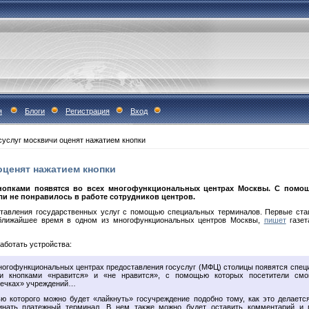
я
Блоги
Регистрация
Вход
суслуг москвичи оценят нажатием кнопки
оценят нажатием кнопки
опками появятся во всех многофункциональных центрах Москвы. С помощ
ли не понравилось в работе сотрудников центров.
ставления государственных услуг с помощью специальных терминалов. Первые ст
 ближайшее время в одном из многофункциональных центров Москвы,
пишет
газет
аботать устройства:
многофункциональных центрах предоставления госуслуг (МФЦ) столицы появятся спе
и кнопками «нравится» и «не нравится», с помощью которых посетители смог
шечках» учреждений…
ю которого можно будет «лайкнуть» госучреждение подобно тому, как это делаетс
нать платежный терминал. В нем также можно будет оставить комментарий и 