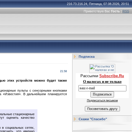
216.73.216.24, Пятница, 07.08.2026, 20:51
Приветствую Вас
Гость
|
RSS
Подписка
21:58
Рассылки
Subscribe.Ru
ью этих устройств можно будет также
О налогах и не только
ационарные пульты с сенсорными кнопками
а «Известия». В дальнейшем планируется
Подписаться письмом
циальные стационарные
ут оценить качество
Скажи "Спасибо"
я в социальных сетях,
пояснить, что именно