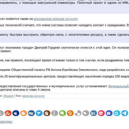
понравилось, с помощью виртуальной клавиатуры. Пилотный проект в одном из МФЦ
тся» появятся также на
московском портале госуслуг
.
 технологий считают, что новая система позволит наладить контакт с гражданами. В
менту быстрее выстроить обратную связь с посетителями ресурса, а также сделат
ут экономики города» Дмитрий Гордеев скептически отнесся к этой идее. Он полагае
 заявил:
ане, как правило, посвящают время отзывам только в том случае, если раздражены тем
овациям Общественной палаты РФ Антона Коробкова-Землянского, надо разработать с
ло 20 многофункциональных центров, предоставляющих населению порядка 100 видов 
предоставления государственных и муниципальных услуг устанавливает
Федеральный 
ентров описаны в главе 4 закона.
ил
:
AlIvanof
|
Теги
:
качество госуслуг
ежегодно