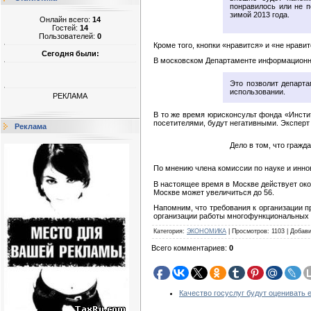
понравилось или не 
зимой 2013 года.
Онлайн всего:
14
Гостей:
14
Пользователей:
0
Кроме того, кнопки «нравится» и «не нрави
Сегодня были:
В московском Департаменте информационных
Это позволит департа
использовании.
РЕКЛАМА
В то же время юрисконсульт фонда «Инстит
посетителями, будут негативными. Эксперт
Реклама
Дело в том, что гражд
По мнению члена комиссии по науке и инн
В настоящее время в Москве действует око
Москве может увеличиться до 56.
Напомним, что требования к организации 
организации работы многофункциональных ц
Категория
:
ЭКОНОМИКА
|
Просмотров
:
1103
|
Добав
Всего комментариев
:
0
Качество госуслуг будут оценивать 