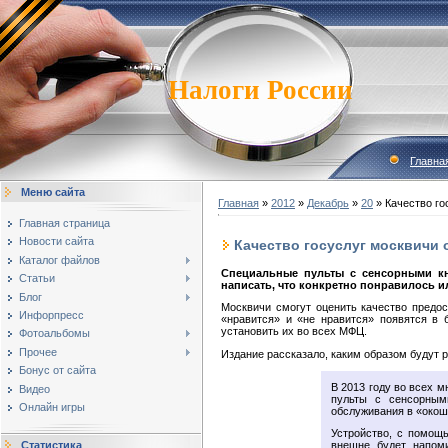
Налоги России
Главна
Меню сайта
Главная
»
2012
»
Декабрь
»
20
» Качество го
Главная страница
Новости сайта
Качество госуслуг москвичи 
Каталог файлов
Специальные пульты с сенсорными кн
Статьи
написать, что конкретно понравилось и
Блог
Москвичи смогут оценить качество предо
Инфорпресс
«нравится» и «не нравится» появятся в
установить их во всех МФЦ.
Фотоальбомы
Прочее
Издание рассказало, каким образом будут р
Бонус от сайта
В 2013 году во всех 
Видео
пульты с сенсорным
Онлайн игры
обслуживания в «око
Устройство, с помощь
Статистика
внешне будет напоми