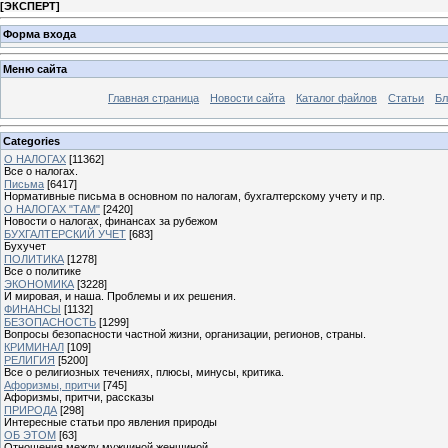
[
ЭКСПЕРТ
]
Форма входа
Меню сайта
Главная страница
Новости сайта
Каталог файлов
Статьи
Бл
Categories
О НАЛОГАХ
[11362]
Все о налогах.
Письма
[6417]
Нормативные письма в основном по налогам, бухгалтерскому учету и пр.
О НАЛОГАХ "ТАМ"
[2420]
Новости о налогах, финансах за рубежом
БУХГАЛТЕРСКИЙ УЧЕТ
[683]
Бухучет
ПОЛИТИКА
[1278]
Все о политике
ЭКОНОМИКА
[3228]
И мировая, и наша. Проблемы и их решения.
ФИНАНСЫ
[1132]
БЕЗОПАСНОСТЬ
[1299]
Вопросы безопасности частной жизни, организации, регионов, страны.
КРИМИНАЛ
[109]
РЕЛИГИЯ
[5200]
Все о религиозных течениях, плюсы, минусы, критика.
Афоризмы, притчи
[745]
Афоризмы, притчи, рассказы
ПРИРОДА
[298]
Интересные статьи про явления природы
ОБ ЭТОМ
[63]
Отношения между мужчиной женщиной