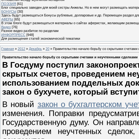
ПОЭЗИЯ
[61]
Блог специально заведен для моей сестры Анжелы. Но в нем могут размещать матери
БОНУСЫ
[30]
Здесь будут размещаться Бонусы рублевые, долларовые и др. Перемещен раздел дл
АФЕРЫ
[65]
В этом блоге будут размещаться материалы о сайтах аферистах, желающим размещат
Видео
[76]
Разное видео разбитое по разделам
ИНФОРПРЕСС
[948]
Для размещения статей экономической тематики
Главная
»
2012
»
Декабрь
»
20
» Правительство начало борьбу со скрытыми счетами
Правительство начало борьбу со скрытыми счетами и неучтенными сделками
В Госдуму поступил законопроек
скрытых счетов, проведением неу
использованием поддельных док
закон о бухучете, который вступит
В новый
закон о бухгалтерском уче
изменения. Поправки предусматр
Государственную думу. Он направл
проведением неучтенных сделок,