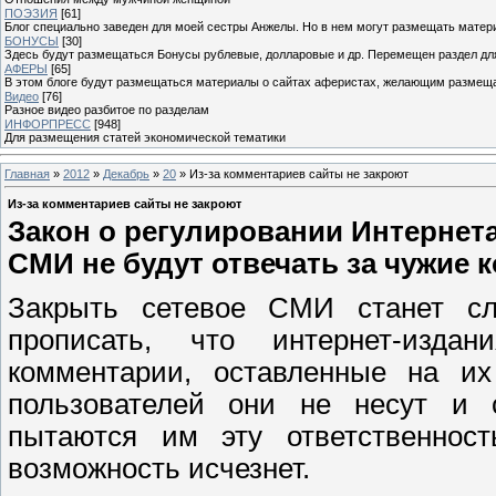
ПОЭЗИЯ
[61]
Блог специально заведен для моей сестры Анжелы. Но в нем могут размещать матери
БОНУСЫ
[30]
Здесь будут размещаться Бонусы рублевые, долларовые и др. Перемещен раздел дл
АФЕРЫ
[65]
В этом блоге будут размещаться материалы о сайтах аферистах, желающим размещат
Видео
[76]
Разное видео разбитое по разделам
ИНФОРПРЕСС
[948]
Для размещения статей экономической тематики
Главная
»
2012
»
Декабрь
»
20
» Из-за комментариев сайты не закроют
Из-за комментариев сайты не закроют
Закон о регулировании Интернета
СМИ не будут отвечать за чужие 
Закрыть сетевое СМИ станет сло
прописать, что интернет-изда
комментарии, оставленные на их
пользователей они не несут и 
пытаются им эту ответственност
возможность исчезнет.