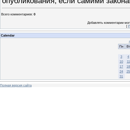
опубликования, если самими закона
Всего комментариев
:
0
Добавлять комментарии могу
[
Р
Calendar
Пн
Вт
3
4
10
11
17
18
24
25
31
Полная версия сайта