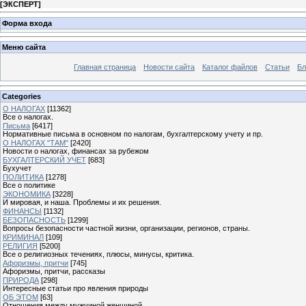
[
ЭКСПЕРТ
]
Форма входа
Меню сайта
Главная страница
Новости сайта
Каталог файлов
Статьи
Бл
Categories
О НАЛОГАХ
[11362]
Все о налогах.
Письма
[6417]
Нормативные письма в основном по налогам, бухгалтерскому учету и пр.
О НАЛОГАХ "ТАМ"
[2420]
Новости о налогах, финансах за рубежом
БУХГАЛТЕРСКИЙ УЧЕТ
[683]
Бухучет
ПОЛИТИКА
[1278]
Все о политике
ЭКОНОМИКА
[3228]
И мировая, и наша. Проблемы и их решения.
ФИНАНСЫ
[1132]
БЕЗОПАСНОСТЬ
[1299]
Вопросы безопасности частной жизни, организации, регионов, страны.
КРИМИНАЛ
[109]
РЕЛИГИЯ
[5200]
Все о религиозных течениях, плюсы, минусы, критика.
Афоризмы, притчи
[745]
Афоризмы, притчи, рассказы
ПРИРОДА
[298]
Интересные статьи про явления природы
ОБ ЭТОМ
[63]
Отношения между мужчиной женщиной