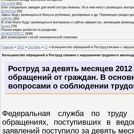
ПОЭЗИЯ
[61]
Блог специально заведен для моей сестры Анжелы. Но в нем могут размещать матери
БОНУСЫ
[30]
Здесь будут размещаться Бонусы рублевые, долларовые и др. Перемещен раздел дл
АФЕРЫ
[65]
В этом блоге будут размещаться материалы о сайтах аферистах, желающим размещат
Видео
[76]
Разное видео разбитое по разделам
ИНФОРПРЕСС
[948]
Для размещения статей экономической тематики
Главная
»
2012
»
Октябрь
»
17
» Большинство обращений в Роструд связано с наруше
Большинство обращений в Роструд связано с нарушением трудового законод
Роструд за девять месяцев 2012
обращений от граждан. В основ
вопросами о соблюдении трудо
Федеральная служба по труду
обращениях, поступивших в ведом
заявлений поступило за девять мес