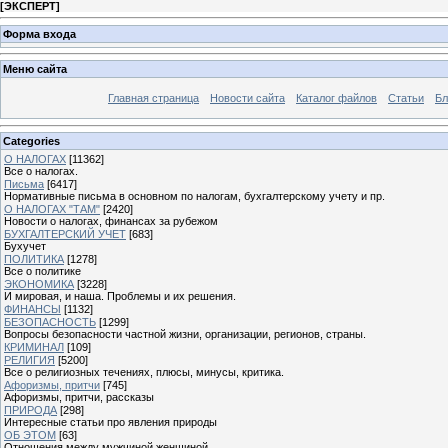
[
ЭКСПЕРТ
]
Форма входа
Меню сайта
Главная страница
Новости сайта
Каталог файлов
Статьи
Бл
Categories
О НАЛОГАХ
[11362]
Все о налогах.
Письма
[6417]
Нормативные письма в основном по налогам, бухгалтерскому учету и пр.
О НАЛОГАХ "ТАМ"
[2420]
Новости о налогах, финансах за рубежом
БУХГАЛТЕРСКИЙ УЧЕТ
[683]
Бухучет
ПОЛИТИКА
[1278]
Все о политике
ЭКОНОМИКА
[3228]
И мировая, и наша. Проблемы и их решения.
ФИНАНСЫ
[1132]
БЕЗОПАСНОСТЬ
[1299]
Вопросы безопасности частной жизни, организации, регионов, страны.
КРИМИНАЛ
[109]
РЕЛИГИЯ
[5200]
Все о религиозных течениях, плюсы, минусы, критика.
Афоризмы, притчи
[745]
Афоризмы, притчи, рассказы
ПРИРОДА
[298]
Интересные статьи про явления природы
ОБ ЭТОМ
[63]
Отношения между мужчиной женщиной