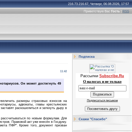
216.73.216.67, Четверг, 06.08.2026, 17:57
Приветствую Вас
Гость
|
RSS
Подписка
11:42
Рассылки
Subscribe.Ru
О налогах и не только
нотариусов. Он может достигнуть 49
Подписаться письмом
увеличить размеры страховых взносов на
отариусы, адвокаты, главы крестьянских
 заставят раскошелиться и заткнуть дыру в
ет рассчитываться по новым формулам. Для
Скажи "Спасибо"
стров. Правовой акт уже внесён в Госдуму.
жета ПФР". Кроме того, документ призван