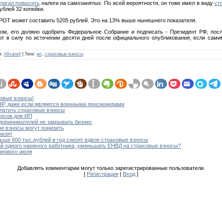
лагал повысить
налоги на самозанятых. По всей вероятности, он тоже имел в виду
ст
ублей 32 копейки.
 МРОТ может составить 5205 рублей. Это на 13% выше нынешнего показателя.
ном, его должно одобрить Федеральное Собрание и подписать - Президент РФ, пос
т в силу по истечении десяти дней после официального опубликования, если сами
л
:
AlIvanof
|
Теги
:
ип
,
страховые взносы
овые взносы!
ФР, даже если являются военными пенсионерами
латить страховые взносы
носов для ИП
дпринимателей не закрывать бизнес
е взносы могут понизить
низят
е 600 тыс.рублей в год снизят вдвое страховые взносы
й одного наемного работника, уменьшать ЕНВД на страховые взносы?
первого июля
Добавлять комментарии могут только зарегистрированные пользователи.
[
Регистрация
|
Вход
]