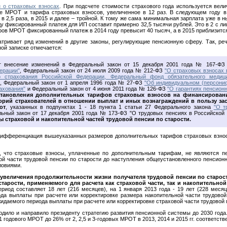
н о страховых взносах
. При подсчете стоимости страхового года используется вел
ие МРОТ и тарифа страховых взносов, увеличенное в 12 раз. В следующем году 
в 2,5 раза, в 2015 и далее – тройной. К тому же сама минимальная зарплата уже в 
ду фиксированный платеж для ИП составит примерно 32,5 тысячи рублей. Это в 2 с
ов МРОТ фиксированный платеж в 2014 году превысит 40 тысяч, а в 2015 приблизится
тривает ряд изменений в другие законы, регулирующие пенсионную сферу. Так, ре
ной записке отмечается:
ет внесение изменений в Федеральный закон от 15 декабря 2001 года № 167-Ф
ерации"
, Федеральный закон от 24 июля 2009 года № 212-ФЗ
"О страховых взносах
о страхования Российской Федерации, Федеральный фонд обязательного медици
, Федеральный закон от 1 апреля 1996 года № 27-ФЗ
"Об индивидуальном (персони
ахования"
и Федеральный закон от 4 июня 2011 года № 126-ФЗ
"О гарантиях пенсион
становления дополнительных тарифов страховых взносов на финансировани
орий страхователей в отношении выплат и иных вознаграждений в пользу зас
от
, указанных в подпунктах 1 - 18 пункта 1 статьи 27 Федерального закона
"О т
альный закон от 17 декабря 2001 года № 173-ФЗ "О трудовых пенсиях в Российской
 страховой и накопительной частей трудовой пенсии по старости.
ифференциация вышеуказанных размеров дополнительных тарифов страховых взносо
я, что страховые взносы, уплаченные по дополнительным тарифам, не являются 
й части трудовой пенсии по старости до наступления общеустановленного пенсионн
ловиями.
з увеличения продолжительности жизни получателя трудовой пенсии по старос
арости, применяемого для расчета как страховой части, так и накопительной
иод составляет 18 лет (216 месяцев), на 1 января 2013 года - 19 лет (228 месяц
да выплаты при расчете или корректировке размера накопительной части трудовой
даемого периода выплаты при расчете или корректировке страховой части трудовой п
ердило и направило президенту стратегию развития пенсионной системы до 2030 год
 годового МРОТ до 26% от 2, 2,5 и 3-годовых МРОТ в 2013, 2014 и 2015 гг. соответств