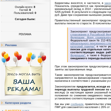
Коррективы вносятся, в частности, в
зако
Показатель определяется как произведен
Онлайн всего:
8
минимальный оклад, в 2014 – увеличенный 
Гостей:
8
5205 рублей. В результате в следующем го
Пользователей:
0
руб. Даже при сохранении нынешних размер
Сегодня были:
Правительственный законопроект предусма
выплаты пенсии по старости. В пояснитель
Законопроект предусматрива
РЕКЛАМА
страховании в Российской Фед
Федерации, Фонд социальног
Федеральный закон № 212-ФЗ)
обязательного пенсионного стр
Реклама
категорий граждан"
в части
у
пенсии для отдельных катег
соответствующих видах раб
Федерации"
, а также в Федер
ожидаемого периода выплаты
При этом законопроектом предусмотрена д
заняты застрахованные лица.
Также законопроектом предусматриваетс
направляются на финансирование страхово
назначена в соответствии с указанными ус
Законопроектом
предлагается, исходя и
периода выплаты трудовой пенсии по ст
месяца) (в настоящее время указанный пер
положения по снижению ожидаемого перио
установлено соответствующее снижение ожи
Категории раздела
Как мы уже
сообщали
, правительство утв
ПФР для самозанятого населения с 26% от 1
О НАЛОГАХ