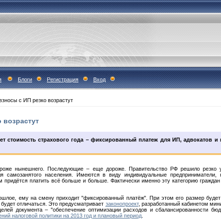
я
Блоги
Регистрация
Вход
зносы с ИП резко возрастут
 возрастут
т стоимость страхового года – фиксированный платеж для ИП, адвокатов и 
дороже нынешнего. Последующие – еще дороже. Правительство РФ решило резко 
ля самозанятого населения. Имеются в виду индивидуальные предприниматели, н
 придётся платить всё больше и больше. Фактически именно эту категорию граждан
рошлое, ему на смену приходит "фиксированный платёж". При этом его размер буд
 будет отличаться. Это предусматривает
законопроект
, разработанный кабинетом мини
 целей документа – "обеспечение оптимизации расходов и сбалансированности бюд
ний налоговой политики на 2013 год и плановый период
.