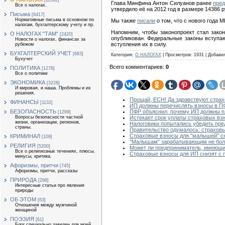
[11362]
Глава Минфина Антон Силуанов ранее
пред
Все о налогах.
утвердило её на 2012 год в размере 14386 р
Письма
[6417]
Нормативные письма в основном по
Мы также
писали
о том, что с нового года
налогам, бухгалтерскому учету и пр.
Напомним, чтобы законопроект стал зако
О НАЛОГАХ "ТАМ"
[2420]
опубликован. Федеральные законы вступаю
Новости о налогах, финансах за
вступления их в силу.
рубежом
БУХГАЛТЕРСКИЙ УЧЕТ
[683]
Категория
:
О НАЛОГАХ
|
Просмотров
:
1931
|
Добави
Бухучет
Всего комментариев
:
0
ПОЛИТИКА
[1278]
Все о политике
ЭКОНОМИКА
[3228]
И мировая, и наша. Проблемы и их
решения.
Прощай, ЕСН! Да здравствуют страх
ФИНАНСЫ
[1132]
ИП должны перечислять взносы в П
БЕЗОПАСНОСТЬ
ПФР объяснил, почему ИП должны п
[1299]
Вопросы безопасности частной
Истекает срок уплаты страховых вз
жизни, организации, регионов,
Налоговики попытались убедить пре
страны.
Правительство одумалось: страховы
Страховые взносы для "малышей" с
КРИМИНАЛ
[109]
"Малышам" зарабатывающим не больш
РЕЛИГИЯ
[5200]
Может ли предприниматель, имеющи
Все о религиозных течениях, плюсы,
Страховые взносы для ИП снизят с 
минусы, критика.
Афоризмы, притчи
[745]
Афоризмы, притчи, рассказы
ПРИРОДА
[298]
Интересные статьи про явления
природы
ОБ ЭТОМ
[63]
Отношения между мужчиной
женщиной
ПОЭЗИЯ
[61]
Блог специально заведен для моей