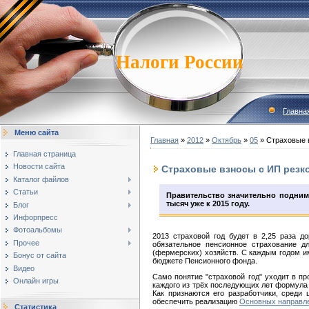
Налоги России
Главна
Меню сайта
Главная
»
2012
»
Октябрь
»
05
» Страховые в
Главная страница
Новости сайта
Страховые взносы с ИП резко
Каталог файлов
Статьи
Правительство значительно подниме
тысяч уже к 2015 году.
Блог
Инфорпресс
Фотоальбомы
2013 страховой год будет в 2,25 раза 
Прочее
обязательное пенсионное страхование д
(фермерских) хозяйств. С каждым годом им
Бонус от сайта
бюджете Пенсионного фонда.
Видео
Само понятие "страховой год" уходит в п
Онлайн игры
каждого из трёх последующих лет формула
Как признаются его разработчики, среди
обеспечить реализацию
Основных направле
Статистика