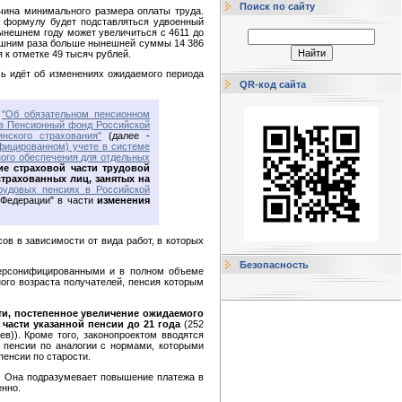
Поиск по сайту
ичина минимального размера оплаты труда.
в формулу будет подставляться удвоенный
нынешнем году может увеличиться с 4611 до
 лишним раза больше нынешней суммы 14 386
 к отметке 49 тысяч рублей.
чь идёт об изменениях ожидаемого периода
QR-код сайта
З
"Об обязательном пенсионном
 в Пенсионный фонд Российской
нского страхования"
(далее -
фицированном) учете в системе
ного обеспечения для отдельных
е страховой части трудовой
трахованных лиц, занятых на
рудовых пенсиях в Российской
 Федерации" в части
изменения
в в зависимости от вида работ, в которых
Безопасность
персонифицированными и в полном объеме
ого возраста получателей, пенсия которым
ти, постепенное увеличение ожидаемого
 части указанной пенсии до 21 года
(252
ев)). Кроме того, законопроектом вводятся
 пенсии по аналогии с нормами, которыми
енсии по старости.
а. Она подразумевает повышение платежа в
енно.