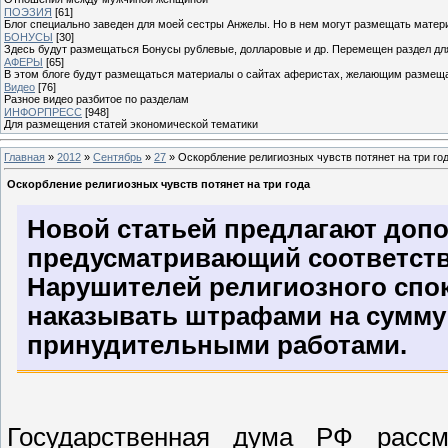
ПОЭЗИЯ
[61]
Блог специально заведен для моей сестры Анжелы. Но в нем могут размещать матери
БОНУСЫ
[30]
Здесь будут размещаться Бонусы рублевые, долларовые и др. Перемещен раздел дл
АФЕРЫ
[65]
В этом блоге будут размещаться материалы о сайтах аферистах, желающим размещат
Видео
[76]
Разное видео разбитое по разделам
ИНФОРПРЕСС
[948]
Для размещения статей экономической тематики
Главная
»
2012
»
Сентябрь
»
27
» Оскорбление религиозных чувств потянет на три го
Оскорбление религиозных чувств потянет на три года
Новой статьей предлагают допо
предусматривающий соответств
Нарушителей религиозного спок
наказывать штрафами на сумму 
принудительными работами.
Государственная дума РФ рассм