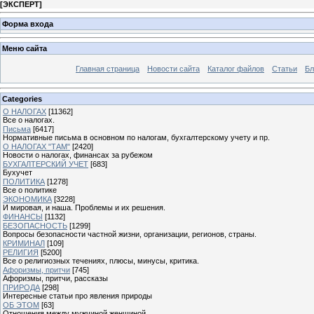
[
ЭКСПЕРТ
]
Форма входа
Меню сайта
Главная страница
Новости сайта
Каталог файлов
Статьи
Бл
Categories
О НАЛОГАХ
[11362]
Все о налогах.
Письма
[6417]
Нормативные письма в основном по налогам, бухгалтерскому учету и пр.
О НАЛОГАХ "ТАМ"
[2420]
Новости о налогах, финансах за рубежом
БУХГАЛТЕРСКИЙ УЧЕТ
[683]
Бухучет
ПОЛИТИКА
[1278]
Все о политике
ЭКОНОМИКА
[3228]
И мировая, и наша. Проблемы и их решения.
ФИНАНСЫ
[1132]
БЕЗОПАСНОСТЬ
[1299]
Вопросы безопасности частной жизни, организации, регионов, страны.
КРИМИНАЛ
[109]
РЕЛИГИЯ
[5200]
Все о религиозных течениях, плюсы, минусы, критика.
Афоризмы, притчи
[745]
Афоризмы, притчи, рассказы
ПРИРОДА
[298]
Интересные статьи про явления природы
ОБ ЭТОМ
[63]
Отношения между мужчиной женщиной