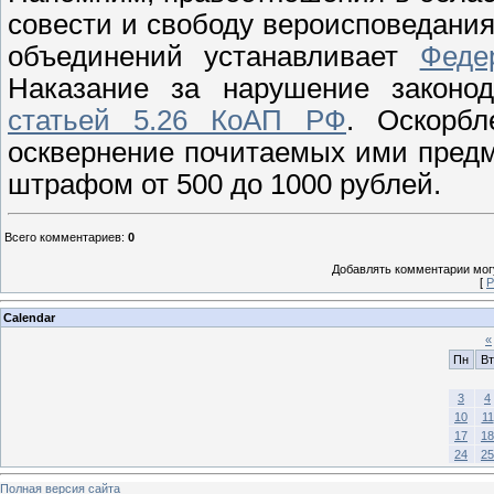
совести и свободу вероисповедания
объединений устанавливает
Феде
Наказание за нарушение законод
статьей 5.26 КоАП РФ
. Оскорбл
осквернение почитаемых ими предм
штрафом от 500 до 1000 рублей.
Всего комментариев
:
0
Добавлять комментарии могу
[
Р
Calendar
«
Пн
Вт
3
4
10
11
17
18
24
25
Полная версия сайта