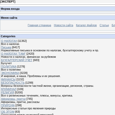
[
ЭКСПЕРТ
]
Форма входа
Меню сайта
Главная страница
Новости сайта
Каталог файлов
Статьи
Бл
Categories
О НАЛОГАХ
[11362]
Все о налогах.
Письма
[6417]
Нормативные письма в основном по налогам, бухгалтерскому учету и пр.
О НАЛОГАХ "ТАМ"
[2420]
Новости о налогах, финансах за рубежом
БУХГАЛТЕРСКИЙ УЧЕТ
[683]
Бухучет
ПОЛИТИКА
[1278]
Все о политике
ЭКОНОМИКА
[3228]
И мировая, и наша. Проблемы и их решения.
ФИНАНСЫ
[1132]
БЕЗОПАСНОСТЬ
[1299]
Вопросы безопасности частной жизни, организации, регионов, страны.
КРИМИНАЛ
[109]
РЕЛИГИЯ
[5200]
Все о религиозных течениях, плюсы, минусы, критика.
Афоризмы, притчи
[745]
Афоризмы, притчи, рассказы
ПРИРОДА
[298]
Интересные статьи про явления природы
ОБ ЭТОМ
[63]
Отношения между мужчиной женщиной