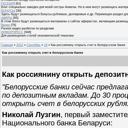
ПОЭЗИЯ
[61]
Блог специально заведен для моей сестры Анжелы. Но в нем могут размещать матери
БОНУСЫ
[30]
Здесь будут размещаться Бонусы рублевые, долларовые и др. Перемещен раздел дл
АФЕРЫ
[65]
В этом блоге будут размещаться материалы о сайтах аферистах, желающим размещат
Видео
[76]
Разное видео разбитое по разделам
ИНФОРПРЕСС
[948]
Для размещения статей экономической тематики
Главная
»
2012
»
Сентябрь
»
19
» Как россиянину открыть счет в белорусском банке
Как россиянину открыть счет в белорусском банке
Как россиянину открыть депозит
"Белорусские банки сейчас предла
по депозитным вкладам. До 30 проц
открыть счет в белорусских рубля
Николай Лузгин
, первый заместит
Национального банка Беларуси: