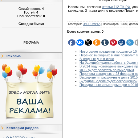
Напомним, согласно
статьи 112 ТК РФ
, дв
Онлайн всего:
4
каникулы. Эти два дня по решению Правите
Гостей:
4
Пользователей:
0
Сегодня были:
Категория
:
ЭКОНОМИКА
|
Просмотров
:
1308
|
Добав
Всего комментариев
:
0
РЕКЛАМА
Новогодние праздники продлятся 10
Перенос выходных в мае позволит п
Реклама
Выходные дни в июне
На будущей недели работать будем 
В 2014 году новогодние выходные пр
ФСС будет работать по выходным
Переноса выходных с 23 февраля не
Выходные и праздничные дни в 2015
Будущая неделя будет сокращенной
Праздничные и выходные дни в 2016
Категории раздела
О НАЛОГАХ