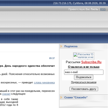
216.73.216.175, Суббота, 08.08.2026, 05:39
Приветствую Вас
Гость
|
RSS
Подписка
09:37
Рассылки
Subscribe.Ru
бря. День народного единства обеспечит
О налогах и не только
ть дней. Пояснения относительно возможных
Подписаться письмом
ли воскресенье, — приводит
слова чиновника
авший в этот раз на понедельник, перенесен
ик
сказал
следующее:
Скажи "Спасибо"
 в себя также
ации выходной
2012 года по 8