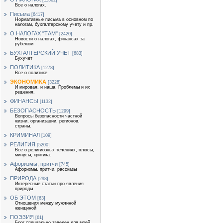
[11362]
Все о налогах.
Письма
[6417]
Нормативные письма в основном по
налогам, бухгалтерскому учету и пр.
О НАЛОГАХ "ТАМ"
[2420]
Новости о налогах, финансах за
рубежом
БУХГАЛТЕРСКИЙ УЧЕТ
[683]
Бухучет
ПОЛИТИКА
[1278]
Все о политике
ЭКОНОМИКА
[3228]
И мировая, и наша. Проблемы и их
решения.
ФИНАНСЫ
[1132]
БЕЗОПАСНОСТЬ
[1299]
Вопросы безопасности частной
жизни, организации, регионов,
страны.
КРИМИНАЛ
[109]
РЕЛИГИЯ
[5200]
Все о религиозных течениях, плюсы,
минусы, критика.
Афоризмы, притчи
[745]
Афоризмы, притчи, рассказы
ПРИРОДА
[298]
Интересные статьи про явления
природы
ОБ ЭТОМ
[63]
Отношения между мужчиной
женщиной
ПОЭЗИЯ
[61]
Блог специально заведен для моей