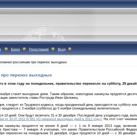
я
Блоги
Регистрация
Вход
апомнил россиянам про перенос выходных
 про перенос выходных
о в этом году на понедельник, правительство перенесло на субботу, 29 дека
 декабря станет выходным днем. Таким образом, новогодние каникулы продлятся деся
ации заместитель главы Роструда Иван Шкловец.
дня, следует из Трудового кодекса, когда праздничный день приходится на субботу и
х продлится с 3 ноября (субботы) до 5 ноября (понедельника) включительно.
 10 дней. Они будут включать 31 и 30 декабря. Последний день уходящего года, вып
ем от 20.07.2011 N 581 «О переносе выходных дней в 2012 году»
. На этот счет чиновн
ие каникулы продлятся не менее 8 дней — с 1 по 8 января 2013 года, включив
а Христова — 7 января. А учитывая, что ранее Правительством Российской Федер
бря перенесен на понедельник 31 декабря, отдых продлится 10 дней — с 30 декабря 