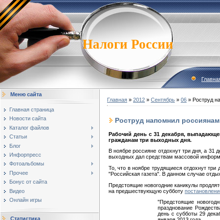
Налоги России
Главна
Меню сайта
Главная
»
2012
»
Сентябрь
»
06
» Роструд н
Главная страница
Новости сайта
Роструд напомнил россиянам
Каталог файлов
Рабочий день с 31 декабря, выпадающег
Статьи
гражданам три выходных дня.
Блог
В ноябре россияне отдохнут три дня, а 31
Инфорпресс
выходных дал средствам массовой информ
Фотоальбомы
То, что в ноябре трудящиеся отдохнут три 
Прочее
"Российская газета". В данном случае отды
Бонус от сайта
Предстоящие новогодние каникулы продлятся
Видео
на предшествующую субботу
постановлени
Онлайн игры
"Предстоящие новогодн
празднование Рождеств
день с субботы 29 дека
Статистика
января 2013 года.