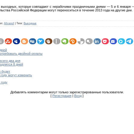
а выходных, которые совпадают с нерабочими праздничными днями — 5 и 6 января 
льства Российской Федерации могут переноситься в течение 2013 года на другие дни.
ил
:
AlIvanof
|
Теги
:
Выходные
 дней
отребовать двойной оплаты
всего два дня
одлятся 8 дней
 будет
 году могут изменить
 году
Добавлять комментарии могут только зарегистрированные пользователи.
[
Регистрация
|
Вход
]