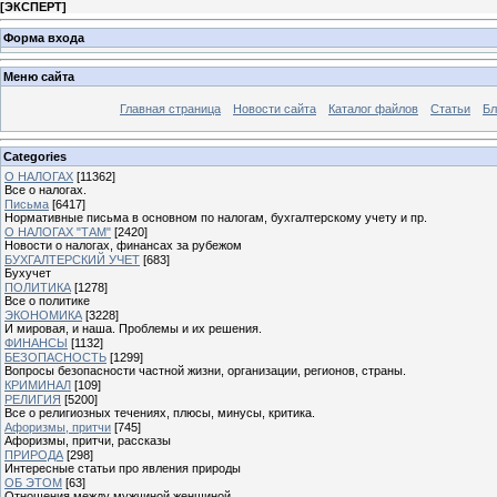
[
ЭКСПЕРТ
]
Форма входа
Меню сайта
Главная страница
Новости сайта
Каталог файлов
Статьи
Бл
Categories
О НАЛОГАХ
[11362]
Все о налогах.
Письма
[6417]
Нормативные письма в основном по налогам, бухгалтерскому учету и пр.
О НАЛОГАХ "ТАМ"
[2420]
Новости о налогах, финансах за рубежом
БУХГАЛТЕРСКИЙ УЧЕТ
[683]
Бухучет
ПОЛИТИКА
[1278]
Все о политике
ЭКОНОМИКА
[3228]
И мировая, и наша. Проблемы и их решения.
ФИНАНСЫ
[1132]
БЕЗОПАСНОСТЬ
[1299]
Вопросы безопасности частной жизни, организации, регионов, страны.
КРИМИНАЛ
[109]
РЕЛИГИЯ
[5200]
Все о религиозных течениях, плюсы, минусы, критика.
Афоризмы, притчи
[745]
Афоризмы, притчи, рассказы
ПРИРОДА
[298]
Интересные статьи про явления природы
ОБ ЭТОМ
[63]
Отношения между мужчиной женщиной