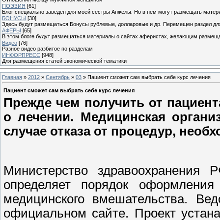
ПОЭЗИЯ
[61]
Блог специально заведен для моей сестры Анжелы. Но в нем могут размещать матери
БОНУСЫ
[30]
Здесь будут размещаться Бонусы рублевые, долларовые и др. Перемещен раздел дл
АФЕРЫ
[65]
В этом блоге будут размещаться материалы о сайтах аферистах, желающим размещат
Видео
[76]
Разное видео разбитое по разделам
ИНФОРПРЕСС
[948]
Для размещения статей экономической тематики
Главная
»
2012
»
Сентябрь
»
03
» Пациент сможет сам выбрать себе курс лечения
Пациент сможет сам выбрать себе курс лечения
Прежде чем получить от пациента
о лечении. Медицинская органи
случае отказа от процедур, необ
Министерство здравоохранения Р
определяет порядок оформления 
медицинского вмешательства. Ве
официальном сайте. Проект устан