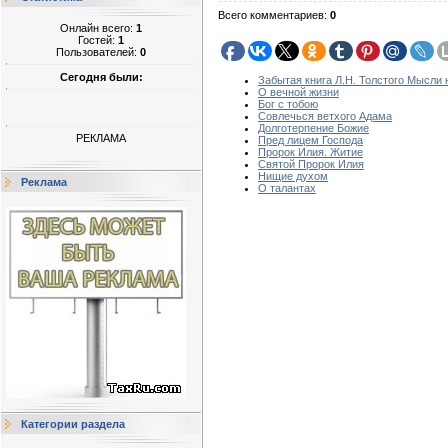
Всего комментариев
:
0
Онлайн всего:
1
Гостей:
1
Пользователей:
0
Сегодня были:
Забытая книга Л.Н. Толстого Мысли н
О вечной жизни
Бог с тобою
Совлечься ветхого Адама
Долготерпение Божие
РЕКЛАМА
Пред лицем Господа
Пророк Илия. Житие
Святой Пророк Илия
Нищие духом
Реклама
О талантах
Категории раздела