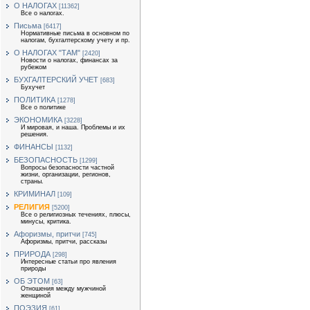
О НАЛОГАХ
[11362]
Все о налогах.
Письма
[6417]
Нормативные письма в основном по
налогам, бухгалтерскому учету и пр.
О НАЛОГАХ "ТАМ"
[2420]
Новости о налогах, финансах за
рубежом
БУХГАЛТЕРСКИЙ УЧЕТ
[683]
Бухучет
ПОЛИТИКА
[1278]
Все о политике
ЭКОНОМИКА
[3228]
И мировая, и наша. Проблемы и их
решения.
ФИНАНСЫ
[1132]
БЕЗОПАСНОСТЬ
[1299]
Вопросы безопасности частной
жизни, организации, регионов,
страны.
КРИМИНАЛ
[109]
РЕЛИГИЯ
[5200]
Все о религиозных течениях, плюсы,
минусы, критика.
Афоризмы, притчи
[745]
Афоризмы, притчи, рассказы
ПРИРОДА
[298]
Интересные статьи про явления
природы
ОБ ЭТОМ
[63]
Отношения между мужчиной
женщиной
ПОЭЗИЯ
[61]