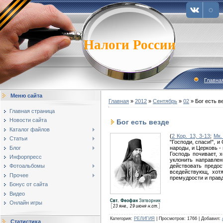
Налоги России
Главна
Меню сайта
Главная
»
2012
»
Сентябрь
»
02
» Бог есть в
Главная страница
Новости сайта
Бог есть везде
Каталог файлов
(
2 Кор. 13, 3-13
;
Мк.
Статьи
"Господи, спаси!", 
Блог
народы, и Церковь -
Господь почивает, 
Инфорпресс
уклонить направлен
действовать предо
Фотоальбомы
вседействующ, хотя
Прочее
премудрости и правд
Бонус от сайта
Видео
Онлайн игры
Категория
:
РЕЛИГИЯ
|
Просмотров
:
1766
|
Добавил
:
Статистика