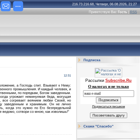
216.73.216.68, Четверг, 06.08.2026, 21:27
Приветствую Вас
Гость
|
RSS
Подписка
12:51
Рассылки
Subscribe.Ru
оложение, а Господь спит. Взывают к Нему:
О налогах и не только
твенного промышления. И каждый человек, и
ственными, по порядкам, Богом заведенным.
 когда угрожает неминуемая беда, могущая
, все согревает веянием любви Своей, но
ду заведенным и хранимым. Он не лично
Подписаться письмом
ь, когда это нужно по Его безпредельной
е ведомо, сотвори со мною, как изволишь!"
Скажи "Спасибо"