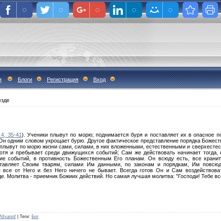
я
Блоги
Регистрация
Вход
езде
 4, 35-41
). Ученики плывут по морю; поднимается буря и поставляет их в опасное п
и Он одним словом укрощает бурю. Другое фактическое представление порядка Божес
 плывут по морю жизни сами, силами, в них вложенными, естественными и сверхесте
хотя и пребывает среди движущихся событий; Сам же действовать начинает тогда,
ие событий, в противность Божественным Его планам. Он всюду есть, все хранит
ставляет Своим тварям, силами Им данными, по законам и порядкам, Им повсю
 все от Него и без Него ничего не бывает. Всегда готов Он и Сам воздействоват
е. Молитва - приемник Божиих действий. Но самая лучшая молитва: "Господи! Тебе вс
AlIvanof
|
Теги
:
Бог